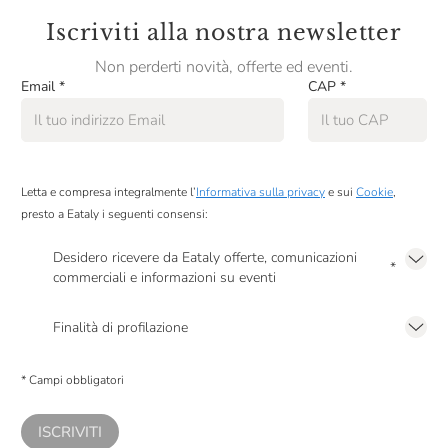
Iscriviti alla nostra newsletter
Non perderti novità, offerte ed eventi.
Email
*
CAP
*
Letta e compresa integralmente l’
Informativa sulla privacy
e sui
Cookie
,
presto a Eataly i seguenti consensi:
Desidero ricevere da Eataly offerte, comunicazioni
*
commerciali e informazioni su eventi
Presto a Eataly il mio consenso per le attività di marketing descritte al
punto
2.F dell’Informativa sulla Privacy
Finalità di profilazione
Presto a Eataly il consenso per trattare i miei dati per finalità di profilazione
descritte al
punto 2.E dell’Informativa sulla Privacy
, nonché per propormi
* Campi obbligatori
comunicazioni commerciali personalizzate, in caso di consenso prestato ai
sensi del precedente punto 1.
ISCRIVITI