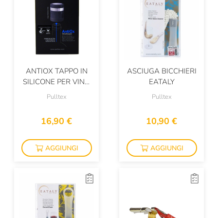
ANTIOX TAPPO IN
ASCIUGA BICCHIERI
SILICONE PER VINO
EATALY
EATALY
Pulltex
Pulltex
16,90 €
10,90 €
AGGIUNGI
AGGIUNGI