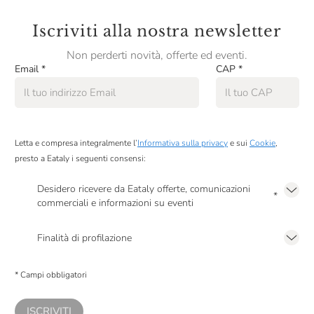
Iscriviti alla nostra newsletter
Non perderti novità, offerte ed eventi.
Email
*
CAP
*
Letta e compresa integralmente l’
Informativa sulla privacy
e sui
Cookie
,
presto a Eataly i seguenti consensi:
Desidero ricevere da Eataly offerte, comunicazioni
*
commerciali e informazioni su eventi
Presto a Eataly il mio consenso per le attività di marketing descritte al
punto
2.F dell’Informativa sulla Privacy
Finalità di profilazione
Presto a Eataly il consenso per trattare i miei dati per finalità di profilazione
descritte al
punto 2.E dell’Informativa sulla Privacy
, nonché per propormi
* Campi obbligatori
comunicazioni commerciali personalizzate, in caso di consenso prestato ai
sensi del precedente punto 1.
ISCRIVITI