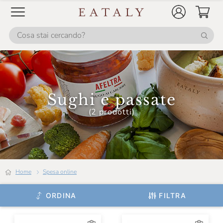
Ursini
Sughi e passate
(2 prodotti)
Home
Spesa online
ORDINA
FILTRA