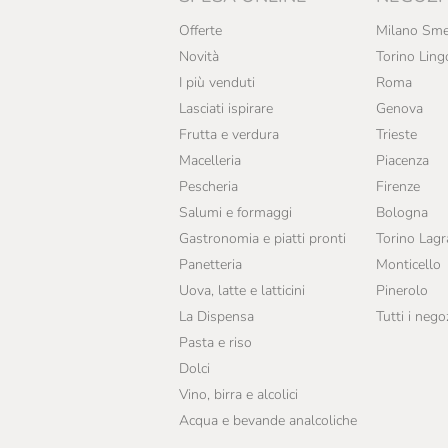
Offerte
Milano Sme
Novità
Torino Ling
I più venduti
Roma
Lasciati ispirare
Genova
Frutta e verdura
Trieste
Macelleria
Piacenza
Pescheria
Firenze
Salumi e formaggi
Bologna
Gastronomia e piatti pronti
Torino Lag
Panetteria
Monticello
Uova, latte e latticini
Pinerolo
La Dispensa
Tutti i nego
Pasta e riso
Dolci
Vino, birra e alcolici
Acqua e bevande analcoliche