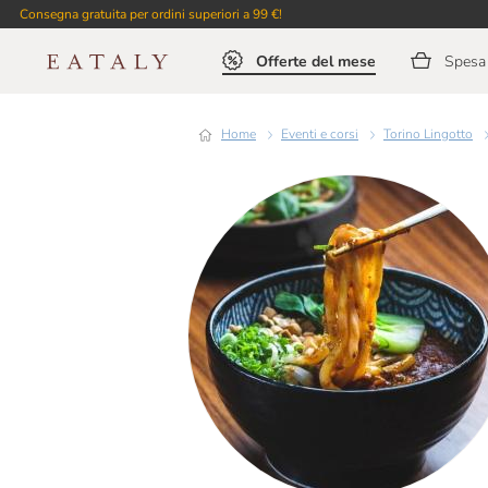
Consegna gratuita per ordini superiori a 99 €!
Offerte del mese
Spesa 
Home
Eventi e corsi
Torino Lingotto