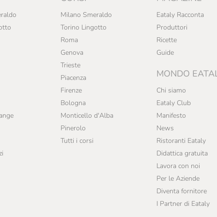
raldo
Milano Smeraldo
Eataly Racconta
otto
Torino Lingotto
Produttori
Roma
Ricette
Genova
Guide
Trieste
MONDO EATA
Piacenza
Firenze
Chi siamo
Bologna
Eataly Club
range
Monticello d'Alba
Manifesto
Pinerolo
News
Tutti i corsi
Ristoranti Eataly
zi
Didattica gratuita
Lavora con noi
Per le Aziende
Diventa fornitore
I Partner di Eataly