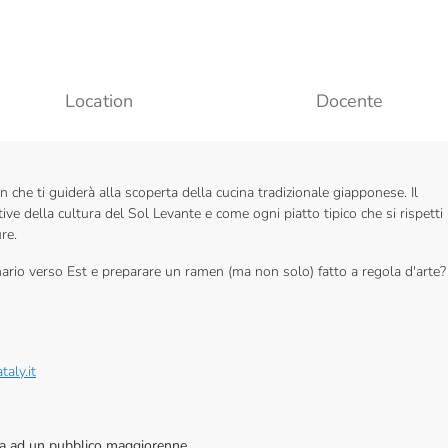
Location
Docente
 che ti guiderà alla scoperta della cucina tradizionale giapponese. Il
ive della cultura del Sol Levante e come ogni piatto tipico che si rispetti
re.
nario verso Est e preparare un ramen (ma non solo) fatto a regola d'arte?
aly.it
vata ad un pubblico maggiorenne.