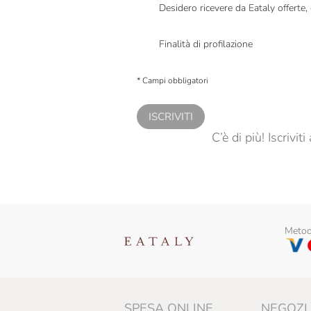
Desidero ricevere da Eataly offerte
Presto a Eataly il mio consenso per le attivit
Finalità di profilazione
Presto a Eataly il consenso per trattare i miei 
personalizzate, in caso di consenso prestato 
* Campi obbligatori
ISCRIVITI
C’è di più! Iscrivi
Metodi
SPESA ONLINE
NEGOZI