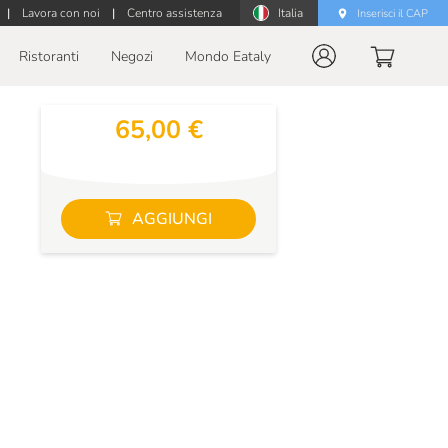
|
Lavora con noi
|
Centro assistenza
Italia
Inserisci il CAP
Ristoranti
Negozi
Mondo Eataly
65,00 €
AGGIUNGI