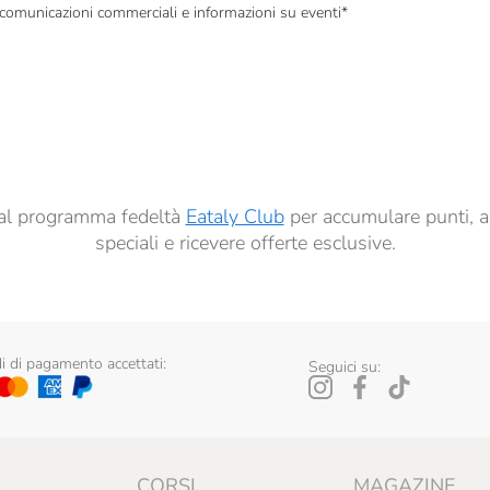
, comunicazioni commerciali e informazioni su eventi
*
à di marketing descritte al
punto 2.F dell’Informativa sulla Privacy
dati per finalità di profilazione descritte al
punto 2.E dell’Informativa sulla Privacy
, nonché p
ai sensi del precedente punto 1.
ti al programma fedeltà
Eataly Club
per accumulare punti, a
speciali e ricevere offerte esclusive.
 di pagamento accettati:
Seguici su:
CORSI
MAGAZINE