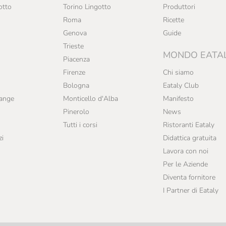
otto
Torino Lingotto
Produttori
Roma
Ricette
Genova
Guide
Trieste
MONDO EATA
Piacenza
Firenze
Chi siamo
Bologna
Eataly Club
range
Monticello d'Alba
Manifesto
Pinerolo
News
Tutti i corsi
Ristoranti Eataly
zi
Didattica gratuita
Lavora con noi
Per le Aziende
Diventa fornitore
I Partner di Eataly