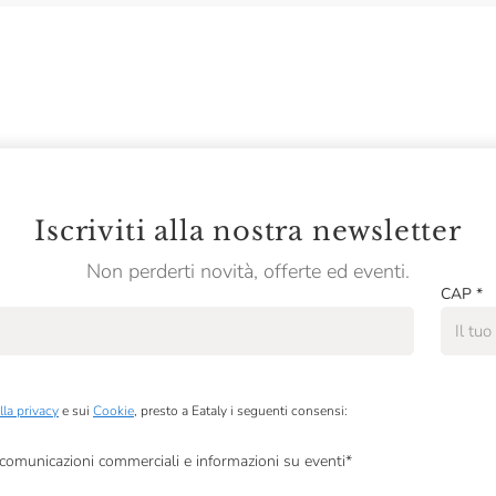
Iscriviti alla nostra newsletter
Non perderti novità, offerte ed eventi.
CAP
*
lla privacy
e sui
Cookie
, presto a Eataly i seguenti consensi:
, comunicazioni commerciali e informazioni su eventi
*
à di marketing descritte al
punto 2.F dell’Informativa sulla Privacy