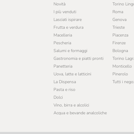
Novità
Torino Ling
I più venduti
Roma
Lasciati ispirare
Genova
Frutta e verdura
Trieste
Macelleria
Piacenza
Pescheria
Firenze
Salumi e formaggi
Bologna
Gastronomia e piatti pronti
Torino Lag
Panetteria
Monticello
Uova, latte e latticini
Pinerolo
La Dispensa
Tutti i nego
Pasta e riso
Dolci
Vino, birra e alcolici
Acqua e bevande analcoliche