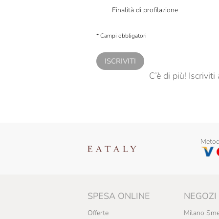
Finalità di profilazione
Presto a Eataly il consenso per trattare i miei 
personalizzate, in caso di consenso prestato 
* Campi obbligatori
ISCRIVITI
C’è di più! Iscrivi
Metodi
SPESA ONLINE
NEGOZI
Offerte
Milano Sme