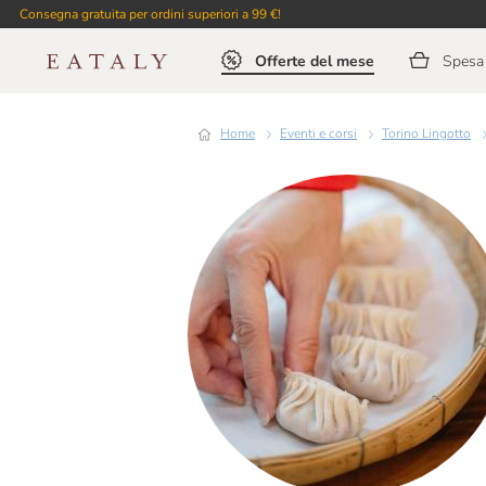
Consegna gratuita per ordini superiori a 99 €!
Offerte del mese
Spesa 
Home
Eventi e corsi
Torino Lingotto