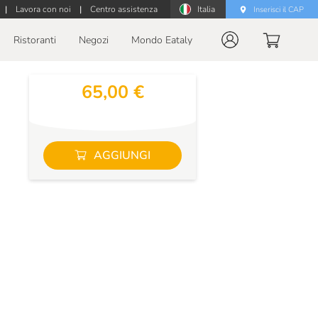
|
Lavora con noi
|
Centro assistenza
Italia
Inserisci il CAP
Ristoranti
Negozi
Mondo Eataly
65,00 €
AGGIUNGI