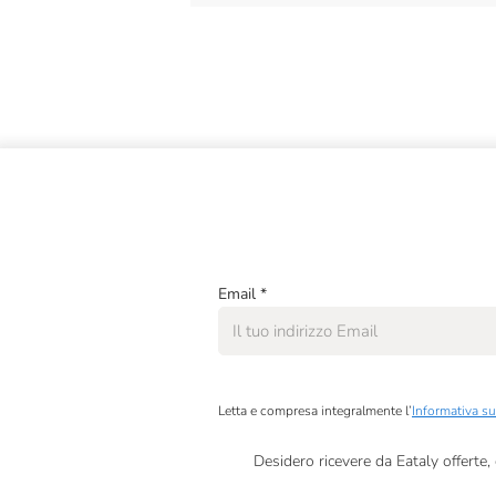
Email
*
Letta e compresa integralmente l’
Informativa su
Desidero ricevere da Eataly offerte
Presto a Eataly il mio consenso per le attivit