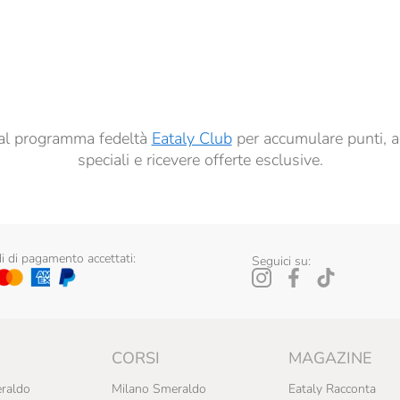
dati per finalità di profilazione descritte al
punto 2.E dell’Informativa sulla Privacy
, nonché p
ai sensi del precedente punto 1.
ti al programma fedeltà
Eataly Club
per accumulare punti, a
speciali e ricevere offerte esclusive.
 di pagamento accettati:
Seguici su:
CORSI
MAGAZINE
raldo
Milano Smeraldo
Eataly Racconta