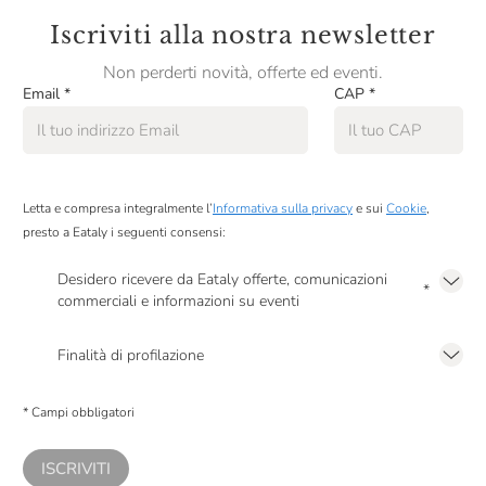
Iscriviti alla nostra newsletter
Non perderti novità, offerte ed eventi.
Email
*
CAP
*
Letta e compresa integralmente l’
Informativa sulla privacy
e sui
Cookie
,
presto a Eataly i seguenti consensi:
Desidero ricevere da Eataly offerte, comunicazioni
*
commerciali e informazioni su eventi
Presto a Eataly il mio consenso per le attività di marketing descritte al
punto
2.F dell’Informativa sulla Privacy
Finalità di profilazione
Presto a Eataly il consenso per trattare i miei dati per finalità di profilazione
descritte al
punto 2.E dell’Informativa sulla Privacy
, nonché per propormi
* Campi obbligatori
comunicazioni commerciali personalizzate, in caso di consenso prestato ai
sensi del precedente punto 1.
ISCRIVITI