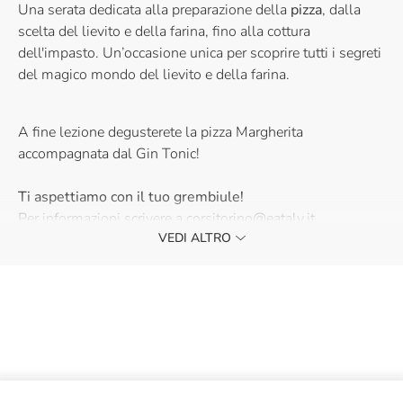
Una serata dedicata alla preparazione della
pizza
, dalla
scelta del lievito e della farina, fino alla cottura
dell'impasto. Un’occasione unica per scoprire tutti i segreti
del magico mondo del lievito e della farina.
A fine lezione degusterete la pizza Margherita
accompagnata dal Gin Tonic!
Ti aspettiamo con il tuo grembiule!
Per informazioni scrivere a corsitorino@eataly.it
VEDI ALTRO
La partecipazione ai nostri corsi è riservata ad un
pubblico maggiorenne.
Se sei interessato a lezioni di cucina per bambini e
ragazzi, visita la nostra categoria
Corsi per bambini
.