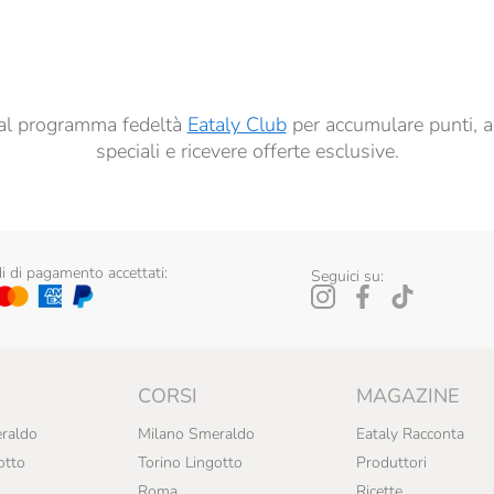
dati per finalità di profilazione descritte al
punto 2.E dell’Informativa sulla Privacy
, nonché p
ai sensi del precedente punto 1.
ti al programma fedeltà
Eataly Club
per accumulare punti, a
speciali e ricevere offerte esclusive.
 di pagamento accettati:
Seguici su:
CORSI
MAGAZINE
raldo
Milano Smeraldo
Eataly Racconta
otto
Torino Lingotto
Produttori
Roma
Ricette