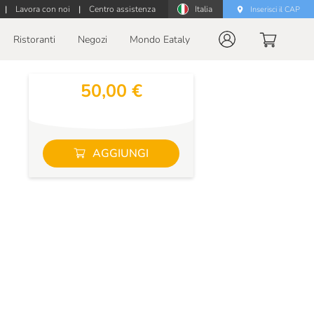
|
Lavora con noi
|
Centro assistenza
Italia
Inserisci il CAP
Ristoranti
Negozi
Mondo Eataly
50,00 €
AGGIUNGI