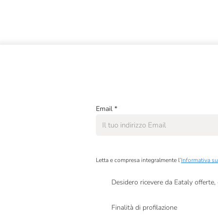
Email
*
Letta e compresa integralmente l’
Informativa su
Desidero ricevere da Eataly offerte
Presto a Eataly il mio consenso per le attivit
Finalità di profilazione