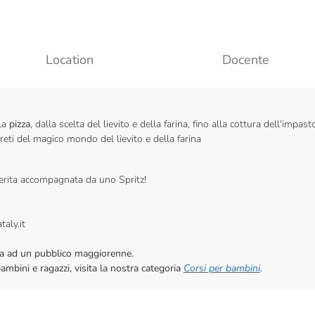
Location
Docente
lla
pizza
, dalla scelta del lievito e della farina, fino alla cottura dell'impast
greti del magico mondo del lievito e della farina
herita accompagnata da uno Spritz!
taly.it
vata ad un pubblico maggiorenne.
bambini e ragazzi, visita la nostra categoria
Corsi per bambini
.