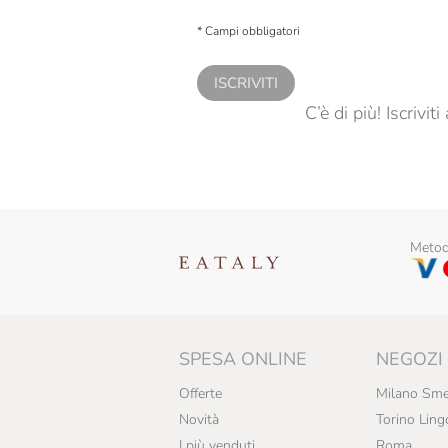
Presto a Eataly il consenso per trattare i miei 
personalizzate, in caso di consenso prestato 
* Campi obbligatori
ISCRIVITI
C’è di più! Iscrivi
Metodi
SPESA ONLINE
NEGOZI
Offerte
Milano Sme
Novità
Torino Ling
I più venduti
Roma