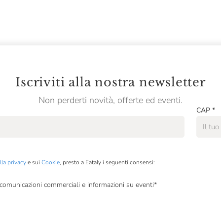
Iscriviti alla nostra newsletter
Non perderti novità, offerte ed eventi.
CAP
*
lla privacy
e sui
Cookie
, presto a Eataly i seguenti consensi:
, comunicazioni commerciali e informazioni su eventi
*
à di marketing descritte al
punto 2.F dell’Informativa sulla Privacy