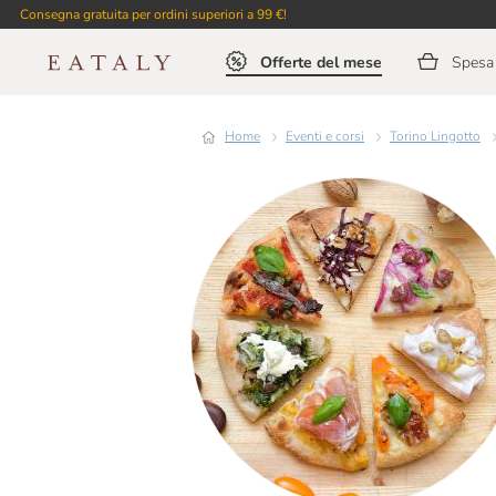
Consegna gratuita per ordini superiori a 99 €!
Offerte del mese
Spesa 
Home
Eventi e corsi
Torino Lingotto