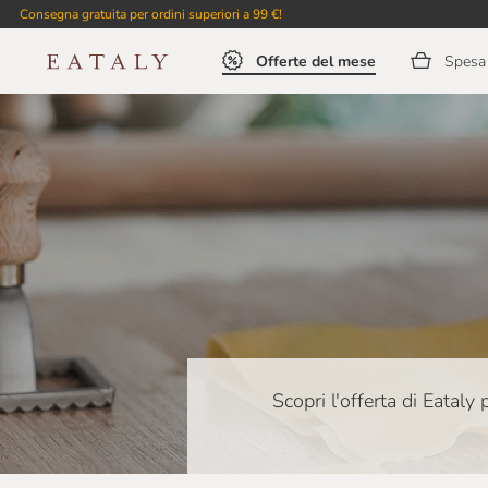
Consegna gratuita per ordini superiori a 99 €!
Offerte del mese
Spesa 
Scopri l'offerta di Eataly