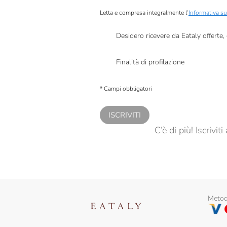
Letta e compresa integralmente l’
Informativa su
Desidero ricevere da Eataly offerte
Presto a Eataly il mio consenso per le attivit
Finalità di profilazione
Presto a Eataly il consenso per trattare i miei 
personalizzate, in caso di consenso prestato 
* Campi obbligatori
ISCRIVITI
C’è di più! Iscrivi
Metodi