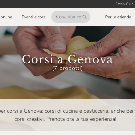
Eataly Club
online
Eventi e corsi
Per le aziende
Corsi a Genova
(7 prodotti)
 per corsi a Genova: corsi di cucina e pasticceria, anche pe
corsi creativi. Prenota ora la tua esperienza!