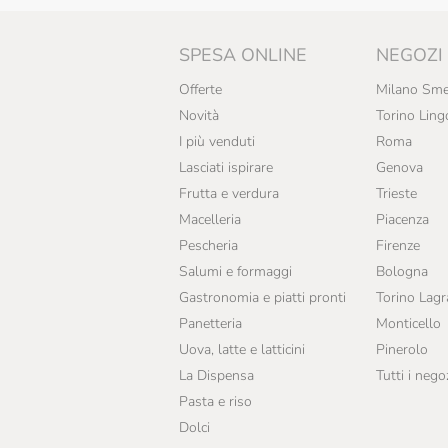
SPESA ONLINE
NEGOZI
Offerte
Milano Sme
Novità
Torino Ling
I più venduti
Roma
Lasciati ispirare
Genova
Frutta e verdura
Trieste
Macelleria
Piacenza
Pescheria
Firenze
Salumi e formaggi
Bologna
Gastronomia e piatti pronti
Torino Lag
Panetteria
Monticello
Uova, latte e latticini
Pinerolo
La Dispensa
Tutti i nego
Pasta e riso
Dolci