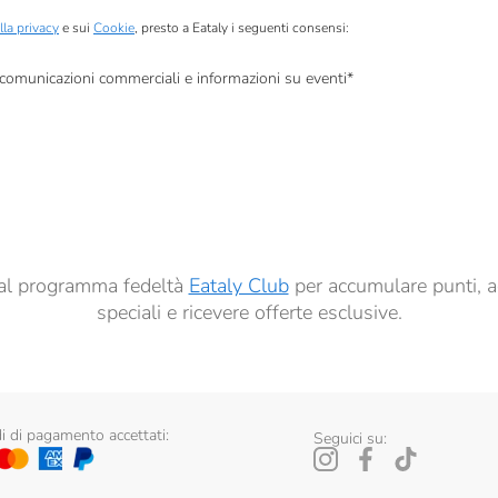
lla privacy
e sui
Cookie
, presto a Eataly i seguenti consensi:
, comunicazioni commerciali e informazioni su eventi
*
à di marketing descritte al
punto 2.F dell’Informativa sulla Privacy
dati per finalità di profilazione descritte al
punto 2.E dell’Informativa sulla Privacy
, nonché p
ai sensi del precedente punto 1.
ti al programma fedeltà
Eataly Club
per accumulare punti, a
speciali e ricevere offerte esclusive.
 di pagamento accettati:
Seguici su: