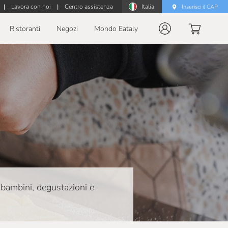
|
Lavora con noi
|
Centro assistenza
Italia
Inserisci il CAP
Ristoranti
Negozi
Mondo Eataly
r bambini, degustazioni e