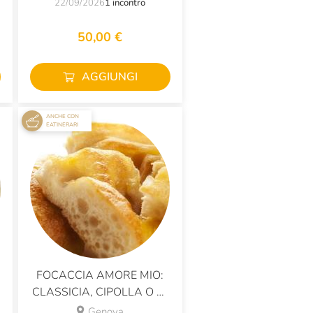
22/09/2026
1 incontro
50,00 €
AGGIUNGI
ANCHE CON
EATINERARI
FOCACCIA AMORE MIO:
CLASSICIA, CIPOLLA O DI
PATATE?
Genova