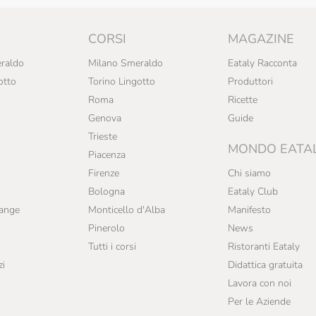
CORSI
MAGAZINE
raldo
Milano Smeraldo
Eataly Racconta
otto
Torino Lingotto
Produttori
Roma
Ricette
Genova
Guide
Trieste
MONDO EATA
Piacenza
Firenze
Chi siamo
Bologna
Eataly Club
range
Monticello d'Alba
Manifesto
Pinerolo
News
Tutti i corsi
Ristoranti Eataly
zi
Didattica gratuita
Lavora con noi
Per le Aziende