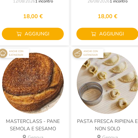
12/08/2026
1 incontro
26/08/2026
1 incontro
18,00 €
18,00 €
AGGIUNGI
AGGIUNGI
ANCHE CON
ANCHE CON
EATINERARI
EATINERARI
MASTERCLASS - PANE
PASTA FRESCA RIPIENA E
SEMOLA E SESAMO
NON SOLO
Genova
Genova