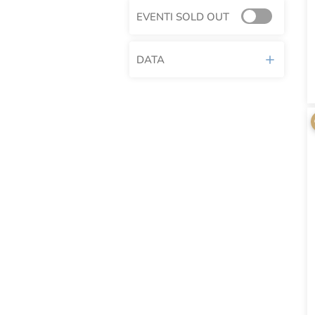
EVENTI SOLD OUT
DATA
AGOSTO 2026
L
M
M
G
V
S
D
1
2
3
4
5
6
7
8
9
10
11
12
13
14
15
16
17
18
19
20
21
22
23
24
25
26
27
28
29
30
31