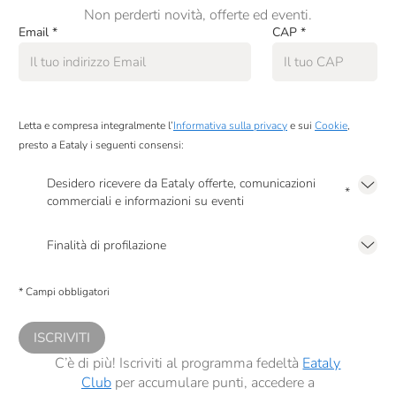
Non perderti novità, offerte ed eventi.
Email
*
CAP
*
Letta e compresa integralmente l’
Informativa sulla privacy
e sui
Cookie
,
presto a Eataly i seguenti consensi:
Desidero ricevere da Eataly offerte, comunicazioni
*
commerciali e informazioni su eventi
Presto a Eataly il mio consenso per le attività di marketing descritte al
punto
2.F dell’Informativa sulla Privacy
Finalità di profilazione
Presto a Eataly il consenso per trattare i miei dati per finalità di profilazione
descritte al
punto 2.E dell’Informativa sulla Privacy
, nonché per propormi
* Campi obbligatori
comunicazioni commerciali personalizzate, in caso di consenso prestato ai
sensi del precedente punto 1.
ISCRIVITI
C’è di più! Iscriviti al programma fedeltà
Eataly
Club
per accumulare punti, accedere a