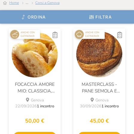
Home
...
Corsi a Genova
ORDINA
FILTRA
ANCHE CON
ANCHE CON
EATINERARI
EATINERARI
FOCACCIA AMORE
MASTERCLASS -
MIO: CLASSICIA,
PANE SEMOLA E
CIPOLLA O DI
SESAMO
Genova
Genova
PATATE?
22/09/2026
1 incontro
30/09/2026
1 incontro
50,00 €
45,00 €