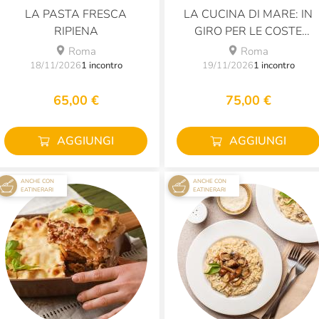
LA PASTA FRESCA
LA CUCINA DI MARE: IN
RIPIENA
GIRO PER LE COSTE
D'ITALIA
Roma
Roma
18/11/2026
1 incontro
19/11/2026
1 incontro
65,00 €
75,00 €
AGGIUNGI
AGGIUNGI
ANCHE CON
ANCHE CON
EATINERARI
EATINERARI