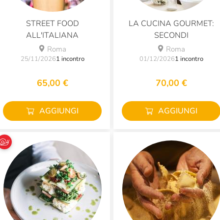
STREET FOOD
LA CUCINA GOURMET:
ALL'ITALIANA
SECONDI
Roma
Roma
25/11/2026
1 incontro
01/12/2026
1 incontro
65,00 €
70,00 €
AGGIUNGI
AGGIUNGI