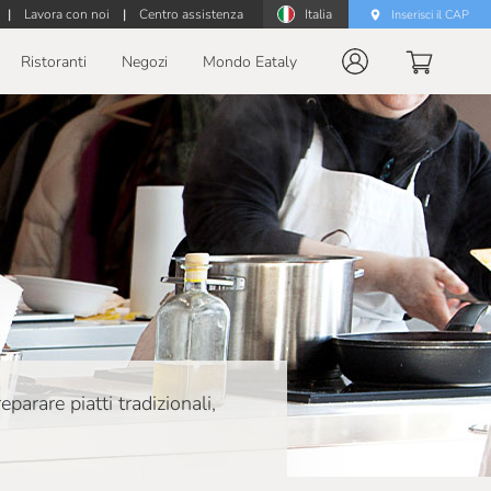
|
Lavora con noi
|
Centro assistenza
Italia
Inserisci il CAP
Ristoranti
Negozi
Mondo Eataly
parare piatti tradizionali,