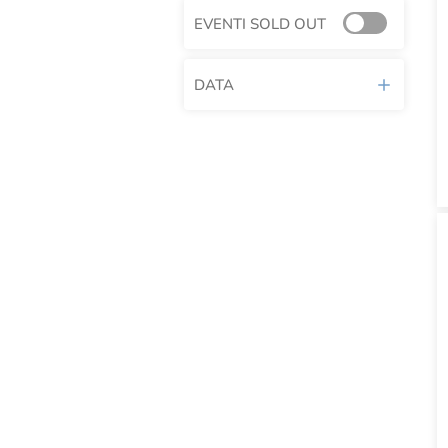
EVENTI SOLD OUT
DATA
AGOSTO 2026
L
M
M
G
V
S
D
1
2
3
4
5
6
7
8
9
10
11
12
13
14
15
16
17
18
19
20
21
22
23
24
25
26
27
28
29
30
31