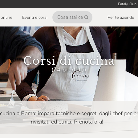
Eataly Club
online
Eventi e corsi
Per le aziende
Corsi di cucina
(74 prodotti)
di cucina a Roma: impara tecniche e segreti dagli chef per pre
rivisitati ed etnici. Prenota ora!