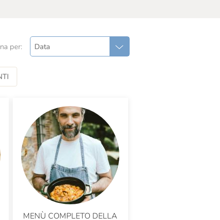
na per:
Data
TI
MENÙ COMPLETO DELLA