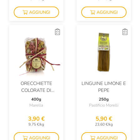
AGGIUNGI
AGGIUNGI
ORECCHIETTE
LINGUINE LIMONE E
COLORATE DI
PEPE
SEMOLA DI GRANO
400g
250g
DURO
Marella
Pastificio Morelli
3,90 €
5,90 €
9,75 €/kg
23,60 €/kg
AGGIUNGI
AGGIUNGI