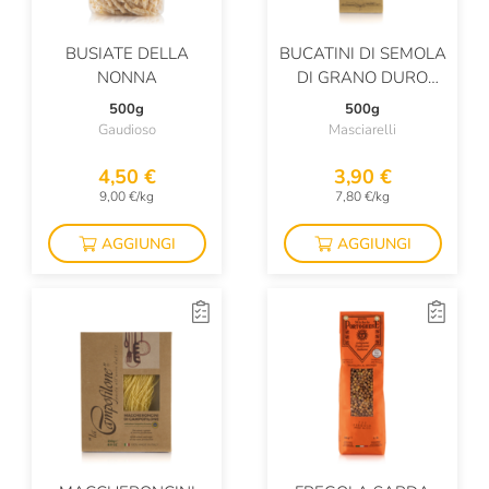
BUSIATE DELLA
BUCATINI DI SEMOLA
NONNA
DI GRANO DURO
CON TRAFILE
500g
500g
CIRCOLARI IN
Gaudioso
Masciarelli
BRONZO
4,50 €
3,90 €
9,00 €/kg
7,80 €/kg
AGGIUNGI
AGGIUNGI