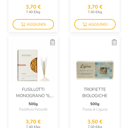
3,70 €
3,70 €
7,40 €/kg
7,40 €/kg
AGGIUNGI
AGGIUNGI
FUSILLOTTI
TROFIETTE
MONOGRANO "IL
BIOLOGICHE
CAPPELLI"
500g
500g
Pastificio Felicetti
Pasta di Liguria
3,70 €
3,50 €
7,40 €/kg
7,00 €/kg