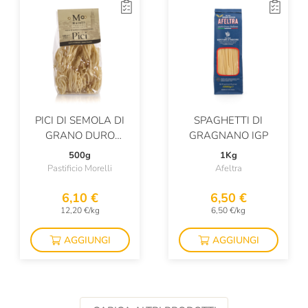
PICI DI SEMOLA DI
SPAGHETTI DI
GRANO DURO
GRAGNANO IGP
TRAFILATI AL
500g
1Kg
BRONZO
Pastificio Morelli
Afeltra
6,10 €
6,50 €
12,20 €/kg
6,50 €/kg
AGGIUNGI
AGGIUNGI