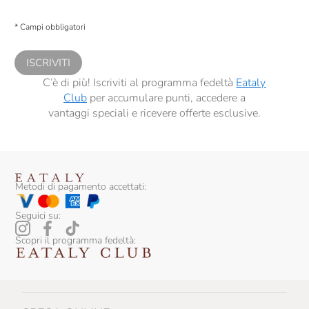
Presto a Eataly il consenso per trattare i miei dati per finalità di profilazione
descritte al
punto 2.E dell’Informativa sulla Privacy
, nonché per propormi
* Campi obbligatori
comunicazioni commerciali personalizzate, in caso di consenso prestato ai
sensi del precedente punto 1.
ISCRIVITI
C’è di più! Iscriviti al programma fedeltà
Eataly
Club
per accumulare punti, accedere a
vantaggi speciali e ricevere offerte esclusive.
Metodi di pagamento accettati:
Seguici su:
Scopri il programma fedeltà: