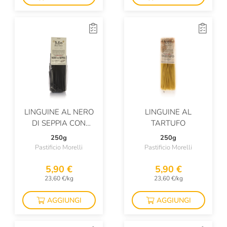
LINGUINE AL NERO
LINGUINE AL
DI SEPPIA CON
TARTUFO
GERME DI GRANO
250g
250g
Pastificio Morelli
Pastificio Morelli
5,90 €
5,90 €
23,60 €/kg
23,60 €/kg
AGGIUNGI
AGGIUNGI