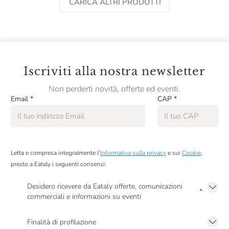
CARICA ALTRI PRODOTTI
Iscriviti alla nostra newsletter
Non perderti novità, offerte ed eventi.
Email
*
CAP
*
Letta e compresa integralmente l’
Informativa sulla privacy
e sui
Cookie
,
presto a Eataly i seguenti consensi:
Desidero ricevere da Eataly offerte, comunicazioni
*
commerciali e informazioni su eventi
Presto a Eataly il mio consenso per le attività di marketing descritte al
punto
2.F dell’Informativa sulla Privacy
Finalità di profilazione