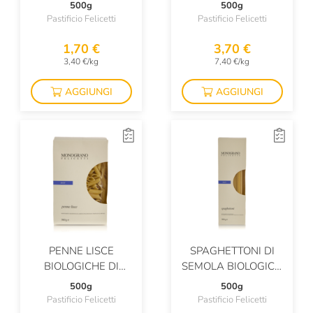
ITALIANO
500g
500g
Pastificio Felicetti
Pastificio Felicetti
1,70 €
3,70 €
3,40 €/kg
7,40 €/kg
AGGIUNGI
AGGIUNGI
PENNE LISCE
SPAGHETTONI DI
BIOLOGICHE DI
SEMOLA BIOLOGICA
SEMOLE DI GRANO
DI GRANO DURO
500g
500g
DURO
MATT
Pastificio Felicetti
Pastificio Felicetti