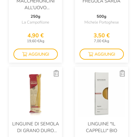
MACCHERONCINI
FREGOLA SARDA
ALL’UOVO
INDICAZIONE
250g
500g
GEOGRAFICA
La Campofilone
Michele Portoghese
PROTETTA
4,90 €
3,50 €
19,60 €/kg
7,00 €/kg
AGGIUNGI
AGGIUNGI
LINGUINE DI SEMOLA
LINGUINE "IL
DI GRANO DURO
CAPPELLI" BIO