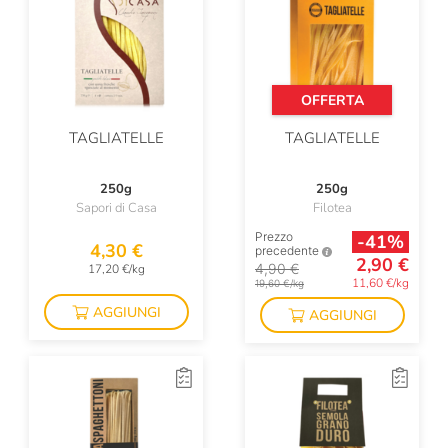
OFFERTA
TAGLIATELLE
TAGLIATELLE
250g
250g
Sapori di Casa
Filotea
Prezzo
-41%
4,30 €
precedente
2,90 €
4,90 €
17,20 €/kg
11,60 €/kg
19,60 €/kg
AGGIUNGI
AGGIUNGI