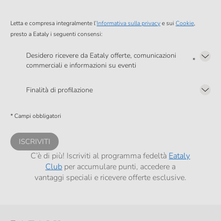
Letta e compresa integralmente l’
Informativa sulla privacy
e sui
Cookie
,
presto a Eataly i seguenti consensi:
Desidero ricevere da Eataly offerte, comunicazioni
*
commerciali e informazioni su eventi
Presto a Eataly il mio consenso per le attività di marketing descritte al
punto
2.F dell’Informativa sulla Privacy
Finalità di profilazione
Presto a Eataly il consenso per trattare i miei dati per finalità di profilazione
descritte al
punto 2.E dell’Informativa sulla Privacy
, nonché per propormi
* Campi obbligatori
comunicazioni commerciali personalizzate, in caso di consenso prestato ai
sensi del precedente punto 1.
ISCRIVITI
C’è di più! Iscriviti al programma fedeltà
Eataly
Club
per accumulare punti, accedere a
vantaggi speciali e ricevere offerte esclusive.