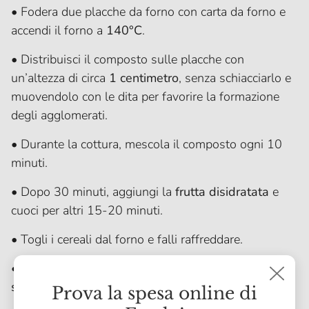
• Fodera due placche da forno con carta da forno e
accendi il forno a
140°C
.
• Distribuisci il composto sulle placche con
un’altezza di circa
1 centimetro
, senza schiacciarlo e
muovendolo con le dita per favorire la formazione
degli agglomerati.
• Durante la cottura, mescola il composto ogni 10
minuti.
• Dopo 30 minuti, aggiungi la
frutta disidratata
e
cuoci per altri 15-20 minuti.
• Togli i cereali dal forno e falli raffreddare.
• Chi lo desidera può aggiungere a questo punto
scaglie di cioccolato, cacao in polvere
e
cannella
.
Prova la spesa online di