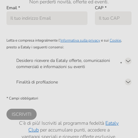
Non perderti novità, offerte ed eventi.
Email
*
CAP
*
Letta e compresa integralmente l’
Informativa sulla privacy
e sui
Cookie
,
presto a Eataly i seguenti consensi:
Desidero ricevere da Eataly offerte, comunicazioni
*
commerciali e informazioni su eventi
Presto a Eataly il mio consenso per le attività di marketing descritte al
punto
2.F dell’Informativa sulla Privacy
Finalità di profilazione
Presto a Eataly il consenso per trattare i miei dati per finalità di profilazione
descritte al
punto 2.E dell’Informativa sulla Privacy
, nonché per propormi
* Campi obbligatori
comunicazioni commerciali personalizzate, in caso di consenso prestato ai
sensi del precedente punto 1.
ISCRIVITI
C’è di più! Iscriviti al programma fedeltà
Eataly
Club
per accumulare punti, accedere a
vantaggi speciali e ricevere offerte esclusive.