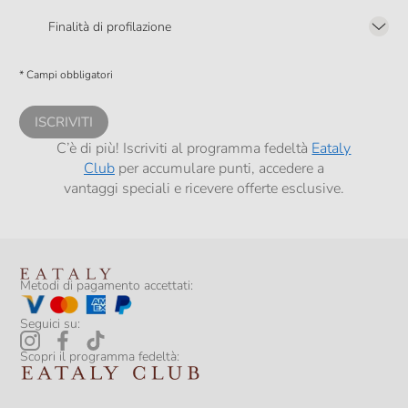
Presto a Eataly il mio consenso per le attività di marketing descritte al
punto
2.F dell’Informativa sulla Privacy
Finalità di profilazione
Presto a Eataly il consenso per trattare i miei dati per finalità di profilazione
descritte al
punto 2.E dell’Informativa sulla Privacy
, nonché per propormi
* Campi obbligatori
comunicazioni commerciali personalizzate, in caso di consenso prestato ai
sensi del precedente punto 1.
ISCRIVITI
C’è di più! Iscriviti al programma fedeltà
Eataly
Club
per accumulare punti, accedere a
vantaggi speciali e ricevere offerte esclusive.
Metodi di pagamento accettati:
Seguici su:
Scopri il programma fedeltà: