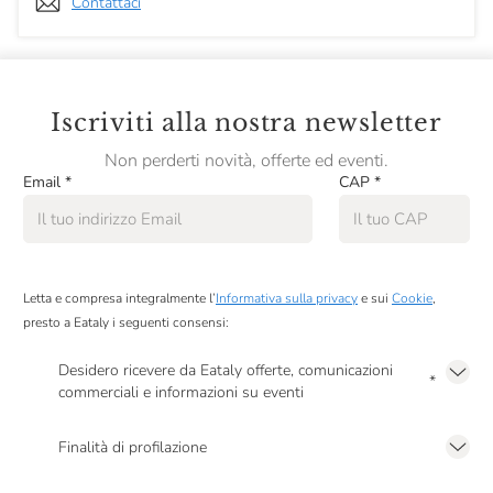
Contattaci
Iscriviti alla nostra newsletter
Non perderti novità, offerte ed eventi.
Email
*
CAP
*
Letta e compresa integralmente l’
Informativa sulla privacy
e sui
Cookie
,
presto a Eataly i seguenti consensi:
Desidero ricevere da Eataly offerte, comunicazioni
*
commerciali e informazioni su eventi
Presto a Eataly il mio consenso per le attività di marketing descritte al
punto
2.F dell’Informativa sulla Privacy
Finalità di profilazione
Presto a Eataly il consenso per trattare i miei dati per finalità di profilazione
descritte al
punto 2.E dell’Informativa sulla Privacy
, nonché per propormi