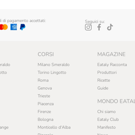
 di pagamento accettati:
Seguici su:
CORSI
MAGAZINE
raldo
Milano Smeraldo
Eataly Racconta
otto
Torino Lingotto
Produttori
Roma
Ricette
Genova
Guide
Trieste
MONDO EATA
Piacenza
Firenze
Chi siamo
Bologna
Eataly Club
range
Monticello d'Alba
Manifesto