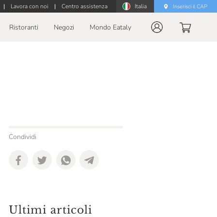
|
Lavora con noi
|
Centro assistenza
Italia
Inserisci il CAP
Ristoranti
Negozi
Mondo Eataly
Condividi
Ultimi articoli