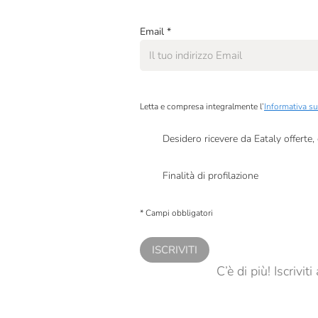
Email
*
Letta e compresa integralmente l’
Informativa su
Desidero ricevere da Eataly offerte
Presto a Eataly il mio consenso per le attivit
Finalità di profilazione
Presto a Eataly il consenso per trattare i miei 
personalizzate, in caso di consenso prestato 
* Campi obbligatori
ISCRIVITI
C’è di più! Iscrivi