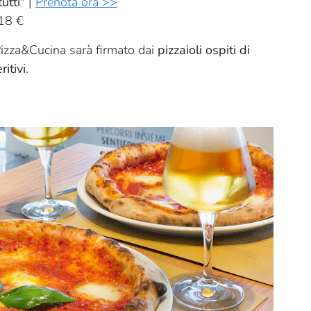
utti
" |
Prenota ora >>
 18 €
Pizza&Cucina sarà firmato dai
pizzaioli ospiti di
ritivi
.