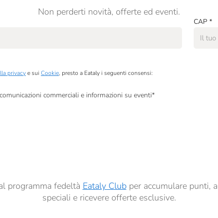
Non perderti novità, offerte ed eventi.
CAP
*
lla privacy
e sui
Cookie
, presto a Eataly i seguenti consensi:
, comunicazioni commerciali e informazioni su eventi
*
à di marketing descritte al
punto 2.F dell’Informativa sulla Privacy
dati per finalità di profilazione descritte al
punto 2.E dell’Informativa sulla Privacy
, nonché p
ai sensi del precedente punto 1.
ti al programma fedeltà
Eataly Club
per accumulare punti, a
speciali e ricevere offerte esclusive.