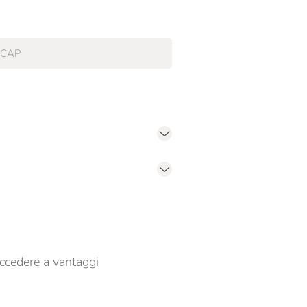
er propormi comunicazioni commerciali
ccedere a vantaggi