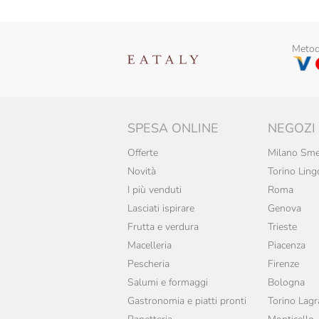
Metodi
SPESA ONLINE
NEGOZI
Offerte
Milano Sme
Novità
Torino Ling
I più venduti
Roma
Lasciati ispirare
Genova
Frutta e verdura
Trieste
Macelleria
Piacenza
Pescheria
Firenze
Salumi e formaggi
Bologna
Gastronomia e piatti pronti
Torino Lag