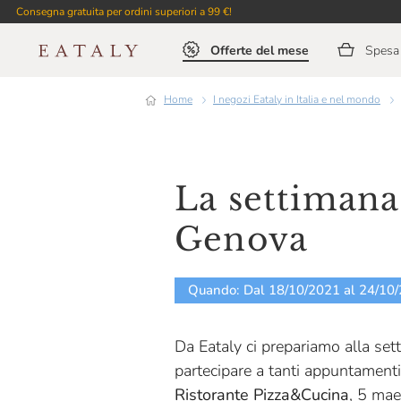
Consegna gratuita per ordini superiori a 99 €!
Offerte del mese
Spesa 
Home
I negozi Eataly in Italia e nel mondo
La settimana 
Genova
Quando: Dal 18/10/2021 al 24/10
Da Eataly ci prepariamo alla set
partecipare a tanti appuntamenti
Ristorante Pizza&Cucina
, 5 mae