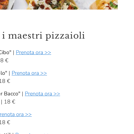
 i maestri pizzaioli
 Cibo"
|
Prenota ora >>
18 €
alo"
|
Prenota ora >>
 18 €
er Bacco"
|
Prenota ora >>
 | 18 €
renota ora >>
 18 €