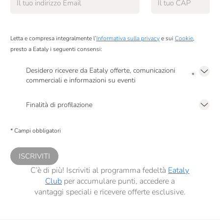
Letta e compresa integralmente l’
Informativa sulla privacy
e sui
Cookie
,
presto a Eataly i seguenti consensi:
Desidero ricevere da Eataly offerte, comunicazioni
*
commerciali e informazioni su eventi
Presto a Eataly il mio consenso per le attività di marketing descritte al
punto
2.F dell’Informativa sulla Privacy
Finalità di profilazione
Presto a Eataly il consenso per trattare i miei dati per finalità di profilazione
descritte al
punto 2.E dell’Informativa sulla Privacy
, nonché per propormi
* Campi obbligatori
comunicazioni commerciali personalizzate, in caso di consenso prestato ai
sensi del precedente punto 1.
ISCRIVITI
C’è di più! Iscriviti al programma fedeltà
Eataly
Club
per accumulare punti, accedere a
vantaggi speciali e ricevere offerte esclusive.