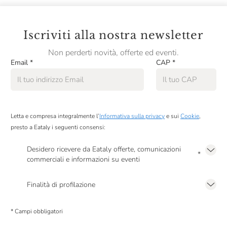
Iscriviti alla nostra newsletter
Non perderti novità, offerte ed eventi.
Email
*
CAP
*
Letta e compresa integralmente l’
Informativa sulla privacy
e sui
Cookie
,
presto a Eataly i seguenti consensi:
Desidero ricevere da Eataly offerte, comunicazioni
*
commerciali e informazioni su eventi
Presto a Eataly il mio consenso per le attività di marketing descritte al
punto
2.F dell’Informativa sulla Privacy
Finalità di profilazione
Presto a Eataly il consenso per trattare i miei dati per finalità di profilazione
descritte al
punto 2.E dell’Informativa sulla Privacy
, nonché per propormi
* Campi obbligatori
comunicazioni commerciali personalizzate, in caso di consenso prestato ai
sensi del precedente punto 1.