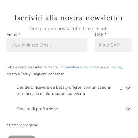
Iscriviti alla nostra newsletter
Non perderti novità, offerte ed eventi.
Email
*
CAP
*
Letta e compresa integralmente l’
Informativa sulla privacy
e sui
Cookie
,
presto a Eataly i seguenti consensi:
Desidero ricevere da Eataly offerte, comunicazioni
*
commerciali e informazioni su eventi
Presto a Eataly il mio consenso per le attività di marketing descritte al
punto
2.F dell’Informativa sulla Privacy
Finalità di profilazione
Presto a Eataly il consenso per trattare i miei dati per finalità di profilazione
descritte al
punto 2.E dell’Informativa sulla Privacy
, nonché per propormi
* Campi obbligatori
comunicazioni commerciali personalizzate, in caso di consenso prestato ai
sensi del precedente punto 1.