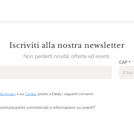
Iscriviti alla nostra newsletter
Non perderti novità, offerte ed eventi.
CAP
*
lla privacy
e sui
Cookie
, presto a Eataly i seguenti consensi:
, comunicazioni commerciali e informazioni su eventi
*
à di marketing descritte al
punto 2.F dell’Informativa sulla Privacy
dati per finalità di profilazione descritte al
punto 2.E dell’Informativa sulla Privacy
, nonché p