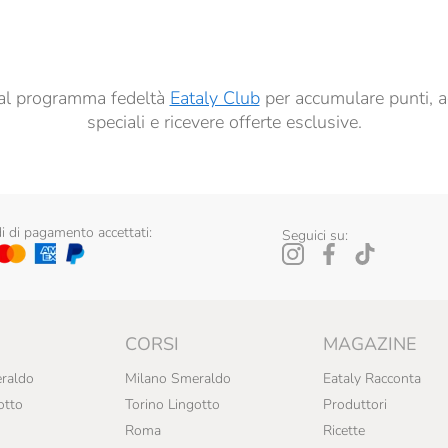
ai sensi del precedente punto 1.
ti al programma fedeltà
Eataly Club
per accumulare punti, a
speciali e ricevere offerte esclusive.
 di pagamento accettati:
Seguici su:
CORSI
MAGAZINE
raldo
Milano Smeraldo
Eataly Racconta
otto
Torino Lingotto
Produttori
Roma
Ricette