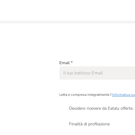
Email
*
Letta e compresa integralmente l’
Informativa su
Desidero ricevere da Eataly offerte
Presto a Eataly il mio consenso per le attivit
Finalità di profilazione
Presto a Eataly il consenso per trattare i miei 