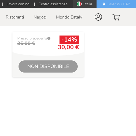
|
Lavora con noi
|
Centro assistenza
Italia
Inserisci il CAP
Ristoranti
Negozi
Mondo Eataly
-14%
Prezzo precedente
35,00 €
30,00 €
NON DISPONIBILE