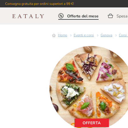
Consegna gratuita per ordini superiori a 99 €!
Offerte del mese
Spesa 
Home
Eventi e corsi
Genova
Cors
OFFERTA