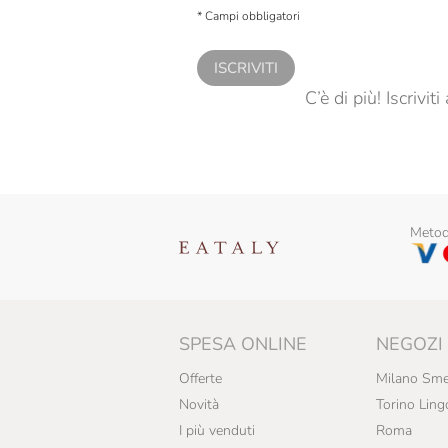
personalizzate, in caso di consenso prestato 
* Campi obbligatori
ISCRIVITI
C’è di più! Iscrivi
Metodi
SPESA ONLINE
NEGOZI
Offerte
Milano Sme
Novità
Torino Ling
I più venduti
Roma