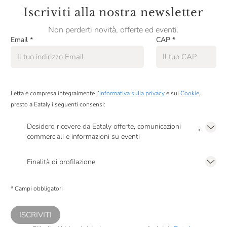
Iscriviti alla nostra newsletter
Non perderti novità, offerte ed eventi.
Email
*
CAP
*
Letta e compresa integralmente l’
Informativa sulla privacy
e sui
Cookie
,
presto a Eataly i seguenti consensi:
Desidero ricevere da Eataly offerte, comunicazioni
*
commerciali e informazioni su eventi
Presto a Eataly il mio consenso per le attività di marketing descritte al
punto
2.F dell’Informativa sulla Privacy
Finalità di profilazione
Presto a Eataly il consenso per trattare i miei dati per finalità di profilazione
descritte al
punto 2.E dell’Informativa sulla Privacy
, nonché per propormi
* Campi obbligatori
comunicazioni commerciali personalizzate, in caso di consenso prestato ai
sensi del precedente punto 1.
ISCRIVITI