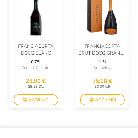
FRANCIACORTA
FRANCIACORTA
DOCG BLÀNC
BRUT DOCG GRANDE
CUVÉE ALMA
0,75l
1.5l
MAGNUM
Contadi Castaldi
Bellavista
28,90 €
75,00 €
38,53 €/lt
50,00 €/lt
AGGIUNGI
AGGIUNGI