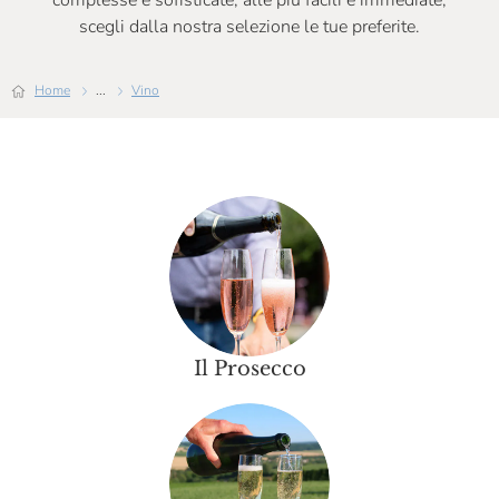
complesse e sofisticate, alle più facili e immediate,
Slavcek
scegli dalla nostra selezione le tue preferite.
Solouva
Home
...
Vino
Sullali
Tenuta L'Armonia
Tonatto
V8+
Vezzoli
Villa Minelli
Villa Sandi
Il Prosecco
Villa Sparina