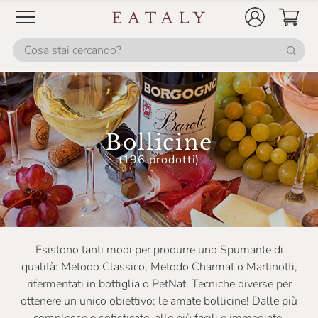
Opera02
Orsi San Vito
Philipponnat
Planeta
Porta Del Vento
Bollicine
Primosic
(196 prodotti)
Romandiola
Ronco Belvedere
San Giovanni
Esistono tanti modi per produrre uno Spumante di
Santa Margherita
qualità: Metodo Classico, Metodo Charmat o Martinotti,
Serafini & Vidotto
rifermentati in bottiglia o PetNat. Tecniche diverse per
ottenere un unico obiettivo: le amate bollicine! Dalle più
Sergio Mottura