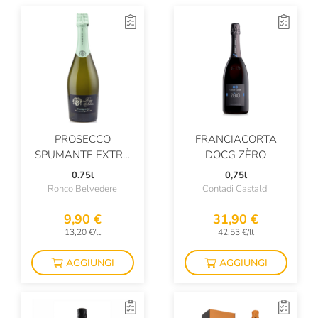
PROSECCO
FRANCIACORTA
SPUMANTE EXTRA
DOCG ZÈRO
DRY DOC
0.75l
0,75l
Ronco Belvedere
Contadi Castaldi
9,90 €
31,90 €
13,20 €/lt
42,53 €/lt
AGGIUNGI
AGGIUNGI