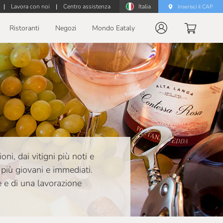
|
Lavora con noi
|
Centro assistenza
Italia
Inserisci il CAP
Ristoranti
Negozi
Mondo Eataly
ni, dai vitigni più noti e
i più giovani e immediati.
e e di una lavorazione