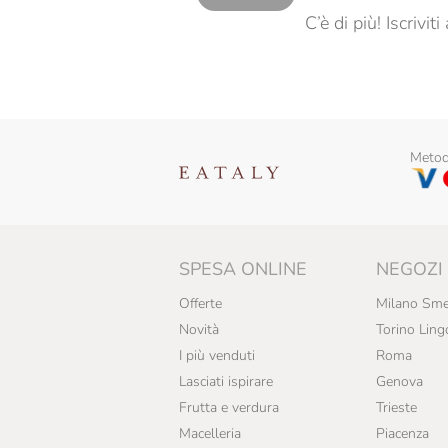
Bertani
C’è di più! Iscrivi
Boglietti
Bolla
Borgo Castagni
Borgo Conventi
Metodi
Borgogno
Braida
SPESA ONLINE
NEGOZI
Brandini
Offerte
Milano Sme
Bric Cenciurio
Novità
Torino Ling
Buondonno
I più venduti
Roma
Lasciati ispirare
Genova
Burlotto Giancarlo
Frutta e verdura
Trieste
Ca' Rossa
Macelleria
Piacenza