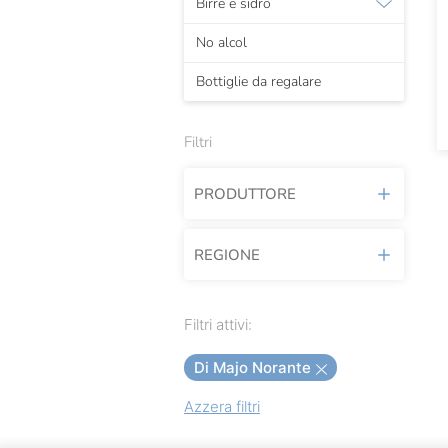
Birre e sidro
No alcol
Bottiglie da regalare
Filtri
PRODUTTORE
REGIONE
Agricola Calafata
Agricola Rabasco
Molise
Filtri attivi:
Alessandro Rivetto
Di Majo Norante
Allegrini
Azzera filtri
Antica Enotria
Antolini