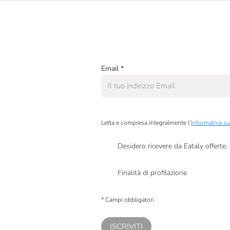
Antoniolo
Arianna Occhipinti
Arnaldo Caprai
Email
*
Arpepe
Azienda Agricola Caparsa
Baglio Di Grisi
Letta e compresa integralmente l’
Informativa su
Baron Longo
Desidero ricevere da Eataly offerte
Basilisco
Presto a Eataly il mio consenso per le attivit
Finalità di profilazione
Bastianich
Presto a Eataly il consenso per trattare i miei 
Bava
personalizzate, in caso di consenso prestato 
* Campi obbligatori
Benanti
ISCRIVITI