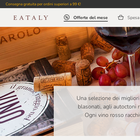
Consegna gratuita per ordini superiori a 99 €!
Offerte del mese
Spesa 
Una selezione dei migliori 
blasonati, agli autoctoni r
Ogni vino rosso racchiu