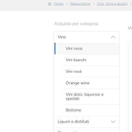
Home
Spesa online
Vino, birra e alcolici
Acquista per categoria
Vi
Vino
Vini rossi
Vini bianchi
Vini rosè
Orange wine
Vini dolci, liquorosi e
speziati
Bollicine
Liquori e distillati