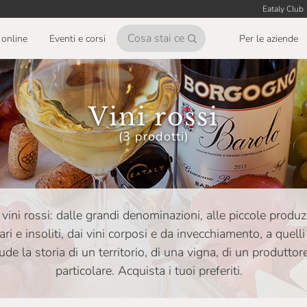
Eataly Club
online
Eventi e corsi
Per le aziende
Vini rossi
(3 prodotti)
vini rossi: dalle grandi denominazioni, alle piccole produzio
ari e insoliti, dai vini corposi e da invecchiamento, a quell
de la storia di un territorio, di una vigna, di un produttor
particolare. Acquista i tuoi preferiti.