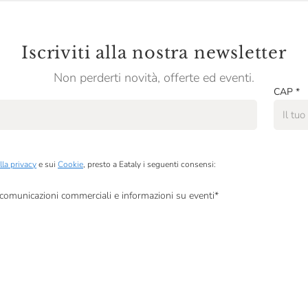
Iscriviti alla nostra newsletter
Non perderti novità, offerte ed eventi.
CAP
*
lla privacy
e sui
Cookie
, presto a Eataly i seguenti consensi:
, comunicazioni commerciali e informazioni su eventi
*
à di marketing descritte al
punto 2.F dell’Informativa sulla Privacy
dati per finalità di profilazione descritte al
punto 2.E dell’Informativa sulla Privacy
, nonché p
ai sensi del precedente punto 1.