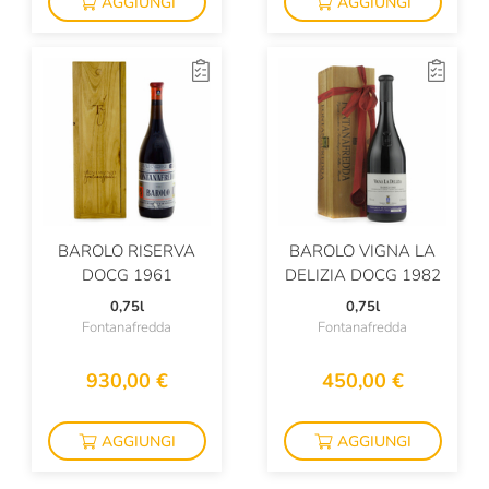
AGGIUNGI
AGGIUNGI
La Staffa
La Stoppa
La Torre Di Castel Rocchero
La Tosa
La Valdotaine
La Zolla
BAROLO RISERVA
BAROLO VIGNA LA
Lamole
DOCG 1961
DELIZIA DOCG 1982
0,75l
0,75l
Lamoresca
Fontanafredda
Fontanafredda
Laphroaig
930,00 €
450,00 €
Le Cinciole
Le Fraghe
AGGIUNGI
AGGIUNGI
Le Vigne Di Zamò