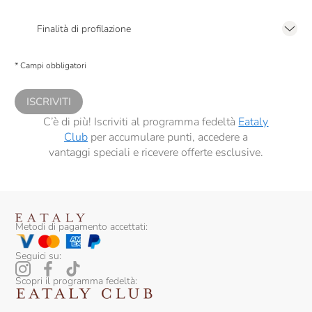
Presto a Eataly il mio consenso per le attività di marketing descritte al
punto
2.F dell’Informativa sulla Privacy
Mandois
Finalità di profilazione
Presto a Eataly il consenso per trattare i miei dati per finalità di profilazione
Manincor
descritte al
punto 2.E dell’Informativa sulla Privacy
, nonché per propormi
* Campi obbligatori
comunicazioni commerciali personalizzate, in caso di consenso prestato ai
Marc E Manuel Giro
sensi del precedente punto 1.
ISCRIVITI
Marchese Raggio
C’è di più! Iscriviti al programma fedeltà
Eataly
Marchesi Antinori
Club
per accumulare punti, accedere a
vantaggi speciali e ricevere offerte esclusive.
Marchesi Migliorati
Marchesi Di Barolo
Marco Antonellli
Metodi di pagamento accettati:
Marco Carpineti
Seguici su:
Marenco
Scopri il programma fedeltà:
Maria Ernesta Berucci