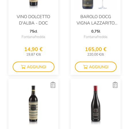
Fonzone
Foradori
VINO DOLCETTO
BAROLO DOCG
D'ALBA - DOC
VIGNA LAZZARITO
Forst
1996
75cl
0,75l
Fontanafredda
Fontanafredda
Francesco Marra
Franck Pascal
14,90 €
165,00 €
19,87 €/lt
220,00 €/lt
Franco Terpin
AGGIUNGI
AGGIUNGI
Franz Haas
Frecciarossa
Frescobaldi
Fulvia Tombolini
Gancia
Gaston Dericbourg