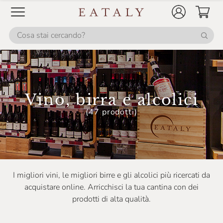
Costa Arente
Cotar
Croci
Cà Maiol
Cà Dei Frati
Vino, birra e alcolici
Damijan Podversic
(47 prodotti)
Dario Princic
Darroze
David Duband
De Conciliis
I migliori vini, le migliori birre e gli alcolici più ricercati da
acquistare online. Arricchisci la tua cantina con dei
De Prouf Brouwerij
prodotti di alta qualità.
Deiss