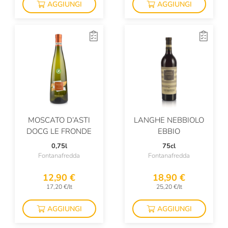
AGGIUNGI
AGGIUNGI
Domaine Fleuriet
Domaine De Fouquette
Domaine De L’Ecu
Donkey Head
Donna Olimpia
Donnafugata
MOSCATO D’ASTI
LANGHE NEBBIOLO
Doro Princic
DOCG LE FRONDE
EBBIO
Dourthe
0,75l
75cl
Fontanafredda
Fontanafredda
Drappier
12,90 €
18,90 €
Duca Di Salaparuta
17,20 €/lt
25,20 €/lt
Durin
AGGIUNGI
AGGIUNGI
Eataly