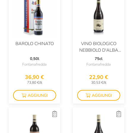
Faccoli
Falesco
Falkenstein
BAROLO CHINATO
VINO BIOLOGICO
Famiglia Orro
NEBBIOLO D'ALBA
Fattoi
MARNE BRUNE DOC
0,50l
75cl
Fontanafredda
Fontanafredda
Fattoria La Rivolta
36,90 €
22,90 €
Fattoria Di Bacchereto
73,80 €/lt
30,53 €/lt
Favaro
AGGIUNGI
AGGIUNGI
Felline
Felluga
Felsina