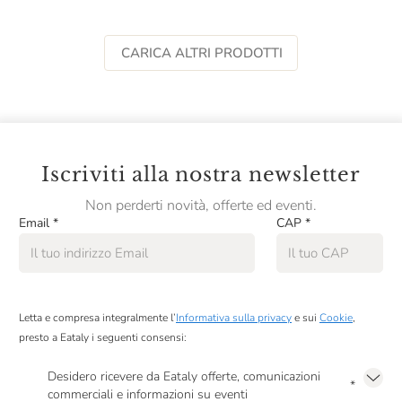
Leonardo Bussoletti
CARICA ALTRI PRODOTTI
Leone De Castris
Lis Neris
Losito
Luigi Tecce
Iscriviti alla nostra newsletter
Lunelli
Non perderti novità, offerte ed eventi.
Email
*
CAP
*
Lungarotti
Luxardo
Macciocca
Letta e compresa integralmente l’
Informativa sulla privacy
e sui
Cookie
,
Magi Spirits
presto a Eataly i seguenti consensi:
Malenchini
Desidero ricevere da Eataly offerte, comunicazioni
*
commerciali e informazioni su eventi
Malfy