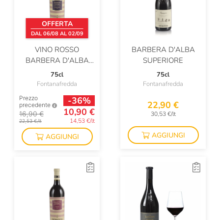
Fernand Thill
Ferrari
OFFERTA
DAL 06/08 AL 02/09
Ferrucci
VINO ROSSO
BARBERA D'ALBA
Feudi Di San Gregorio
BARBERA D'ALBA
SUPERIORE
RAIMONDA
75cl
75cl
Feudo Montoni
Fontanafredda
Fontanafredda
Filippo Grasso
Prezzo
-36%
22,90 €
precedente
10,90 €
16,90 €
30,53 €/lt
Firriato
14,53 €/lt
22,53 €/lt
Flor De Caña
AGGIUNGI
AGGIUNGI
Fonseca
Fontana Candida
Fontanafredda
Fontodi