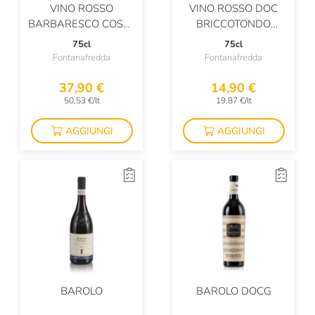
VINO ROSSO
VINO ROSSO DOC
Giavi
BARBARESCO COSTE
BRICCOTONDO
RUBIN
BARBERA
Girardin Vincent
75cl
75cl
Fontanafredda
Fontanafredda
Glenfiddich
37,90 €
14,90 €
Glenrothes
50,53 €/lt
19,87 €/lt
Gonet Medeville
AGGIUNGI
AGGIUNGI
Gosset
Gottardi
Gravner
Gruppo Cevico
Guado Al Melo
Guido Marsella
BAROLO
BAROLO DOCG
Gwatkin