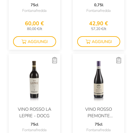
75cl
0,75l
Hendrick's
Fontanafredda
Fontanafredda
I Cacciagalli
60,00 €
42,90 €
80,00 €/lt
57,20 €/lt
I Cavallini
AGGIUNGI
AGGIUNGI
I Beer
Ichnusa
Idromele Dei Taurini
Il Colombaio Di Santa Chiara
Il Convento
Il Frutto Permesso
VINO ROSSO LA
VINO ROSSO
Il Mastio
LEPRE - DOCG
PIEMONTE
Il Paradiso Di Manfredi
DOLCETTO
75cl
75cl
Fontanafredda
Fontanafredda