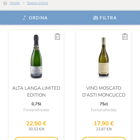
Home
Spesa online
Denis Montanar
Dennis Zoppi
ORDINA
FILTRA
Derbusco Cives
Di Leva
Di Majo Norante
Diplomatico
Dirupi
Distilleria Quaglia
ALTA LANGA LIMITED
VINO MOSCATO
EDITION
D'ASTI MONCUCCO
Distillerie Vincenzi
0,75l
75cl
Fontanafredda
Fontanafredda
Domaine Binner
22,90 €
17,90 €
Domaine Des Pères De L'Eglise
30,53 €/lt
23,87 €/lt
Domaine Duplessis