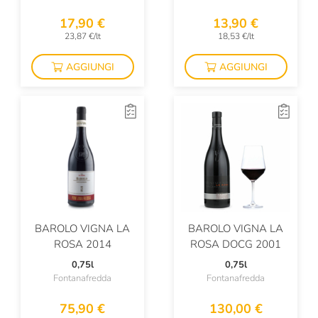
Il Poggione
17,90 €
13,90 €
Il Vinco
23,87 €/lt
18,53 €/lt
Itala Pilsen
AGGIUNGI
AGGIUNGI
Italicus
Iuli
J.M.
Ka Mancine
Kabaj
Kahneman
BAROLO VIGNA LA
BAROLO VIGNA LA
Kellerei Andrian
ROSA 2014
ROSA DOCG 2001
0,75l
0,75l
Kettmeier
Fontanafredda
Fontanafredda
Kozel
75,90 €
130,00 €