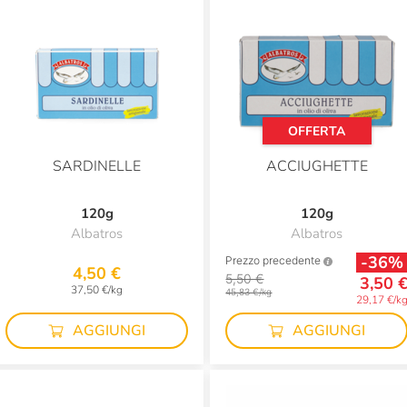
OFFERTA
SARDINELLE
ACCIUGHETTE
120g
120g
Albatros
Albatros
-36%
Prezzo precedente
4,50 €
5,50 €
3,50 
37,50 €/kg
45,83 €/kg
29,17 €/k
AGGIUNGI
AGGIUNGI