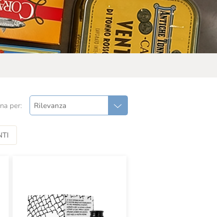
na per:
Rilevanza
TI