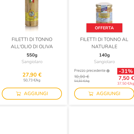
OFFERTA
FILETTI DI TONNO
FILETTI DI TONNO AL
ALL'OLIO DI OLIVA
NATURALE
550g
140g
Sangiolaro
Sangiolaro
-31%
Prezzo precedente
27,90 €
10,90 €
7,50 
50,73 €/kg
54,50 €/kg
37,50 €/k
AGGIUNGI
AGGIUNGI