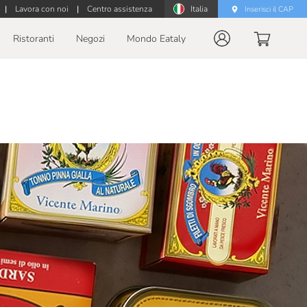
|
Lavora con noi
|
Centro assistenza
Italia
Inserisci il CAP
Ristoranti
Negozi
Mondo Eataly