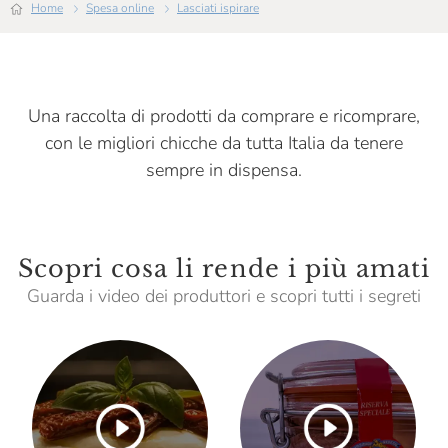
Home
Spesa online
Lasciati ispirare
La Pescheria Di Eataly
La Valletta
La Selezione Dei Frutti Del Grano
Una raccolta di prodotti da comprare e ricomprare,
Latteria Agricola Fusero
con le migliori chicche da tutta Italia da tenere
Lurisia
sempre in dispensa.
Mamma Mia
Mariangela Prunotto
Scopri cosa li rende i più amati
Masseria Mirogallo
Guarda i video dei produttori e scopri tutti i segreti
Massimo Rattalino
Master Gnocchi
Menabrea
Michelis