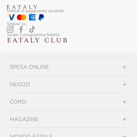
Tartufai Bio
Metodi di pagamento accettati:
Terre Francescane
Seguici su:
Terre Di Puglia
Scopri il programma fedeltà:
Tiefenbrunner
Tipico
Trote Astro
SPESA ONLINE
Trullo Di Noha
NEGOZI
Urbani Tartufi
Vergnano
CORSI
Vicente Marino
MAGAZINE
Villani
Vincenzi
MONDO EATALY