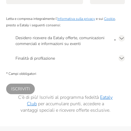
Raffo
RealTea
Letta e compresa integralmente l’
Informativa sulla privacy
e sui
Cookie
,
Roi
presto a Eataly i seguenti consensi:
Ronco Belvedere
Desidero ricevere da Eataly offerte, comunicazioni
*
commerciali e informazioni su eventi
Salmon & Co
Presto a Eataly il mio consenso per le attività di marketing descritte al
punto
2.F dell’Informativa sulla Privacy
Salumi Di San Rocco
Finalità di profilazione
Presto a Eataly il consenso per trattare i miei dati per finalità di profilazione
Santa Tea
descritte al
punto 2.E dell’Informativa sulla Privacy
, nonché per propormi
* Campi obbligatori
comunicazioni commerciali personalizzate, in caso di consenso prestato ai
Santa Vittoria
sensi del precedente punto 1.
ISCRIVITI
Sapone Di Un Tempo
C’è di più! Iscriviti al programma fedeltà
Eataly
Serafini & Vidotto
Club
per accumulare punti, accedere a
vantaggi speciali e ricevere offerte esclusive.
Silvio Carta
Sottolestelle