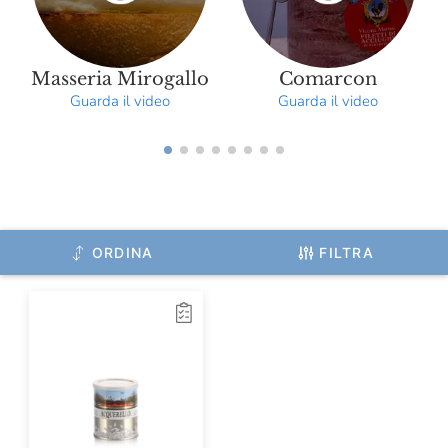
Molecola
Monviso
Masseria Mirogallo
Comarcon
Mulino Marino
Guarda il video
Guarda il video
Officina Nobili Bontà
Olitalia
Olivero Claudio
Origine
ORDINA
FILTRA
Oroazzurro
Paganoni
Pala
Pan Dei Massi
Panificio Tossini