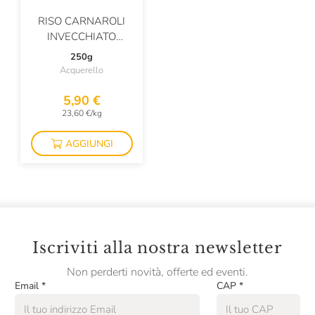
RISO CARNAROLI
Passalacqua
INVECCHIATO
Pasta Fresca Rossi
REINTEGRATO CON
250g
LA SUA GEMMA
Acquerello
Pastificio Artusi
5,90 €
Pastificio Felicetti
23,60 €/kg
Pastificio Vallebelbo
AGGIUNGI
Pausa Café
Pellegrino
Plose
Podere Cittadella
Iscriviti alla nostra newsletter
Pollastrini
Non perderti novità, offerte ed eventi.
Email
*
CAP
*
Prima Colta