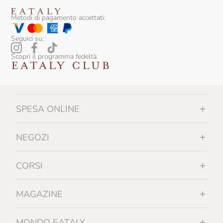
Terre Francescane
Metodi di pagamento accettati:
Terre Di Puglia
Seguici su:
Tiefenbrunner
Scopri il programma fedeltà:
Tipico
Trote Astro
Trullo Di Noha
SPESA ONLINE
Urbani Tartufi
NEGOZI
Vergnano
Vicente Marino
CORSI
Villani
MAGAZINE
Vincenzi
MONDO EATALY