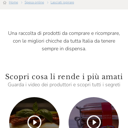
Home
Spesa online
Lasciati ispirare
La Valletta
La Selezione Dei Frutti Del Grano
Latteria Agricola Fusero
Una raccolta di prodotti da comprare e ricomprare,
Lurisia
con le migliori chicche da tutta Italia da tenere
sempre in dispensa.
Mamma Mia
Mariangela Prunotto
Masseria Mirogallo
Scopri cosa li rende i più amati
Massimo Rattalino
Guarda i video dei produttori e scopri tutti i segreti
Master Gnocchi
Menabrea
Michelis
Molecola