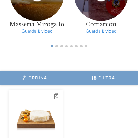
Monviso
Mulino Marino
Masseria Mirogallo
Comarcon
Guarda il video
Guarda il video
Officina Nobili Bontà
Olitalia
Olivero Claudio
Origine
ORDINA
FILTRA
Oroazzurro
Paganoni
Pala
Pan Dei Massi
Panificio Tossini