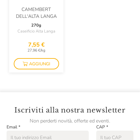
Passalacqua
CAMEMBERT
Pasta Fresca Rossi
DELL'ALTA LANGA
Pastificio Artusi
270g
Caseificio Alta Langa
Pastificio Felicetti
7,55 €
Pastificio Vallebelbo
27,96 €/kg
Pausa Café
AGGIUNGI
Pellegrino
Plose
Podere Cittadella
Pollastrini
Iscriviti alla nostra newsletter
Prima Colta
Non perderti novità, offerte ed eventi.
Email
*
CAP
*
Raffo