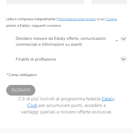
RealTea
Roi
Letta e compresa integralmente l’
Informativa sulla privacy
e sui
Cookie
,
presto a Eataly i seguenti consensi:
Ronco Belvedere
Salmon & Co
Desidero ricevere da Eataly offerte, comunicazioni
*
commerciali e informazioni su eventi
Salumi Di San Rocco
Presto a Eataly il mio consenso per le attività di marketing descritte al
punto
2.F dell’Informativa sulla Privacy
Finalità di profilazione
Santa Tea
Presto a Eataly il consenso per trattare i miei dati per finalità di profilazione
Santa Vittoria
descritte al
punto 2.E dell’Informativa sulla Privacy
, nonché per propormi
* Campi obbligatori
comunicazioni commerciali personalizzate, in caso di consenso prestato ai
sensi del precedente punto 1.
Sapone Di Un Tempo
ISCRIVITI
Serafini & Vidotto
C’è di più! Iscriviti al programma fedeltà
Eataly
Club
per accumulare punti, accedere a
Silvio Carta
vantaggi speciali e ricevere offerte esclusive.
Sottolestelle
Tartufai Bio