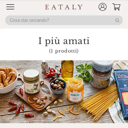
Invernizzi Si
Is Veg
Italia Zuccheri
Italpesto
I più amati
L'Ortofrutta Di Eataly
(1 prodotti)
La Campofilone
La Finestra Sul Cielo
La Gastronomia Di Eataly
La Granda
La Macelleria Di Eataly
La Panetteria Di Eataly
La Pescheria Di Eataly