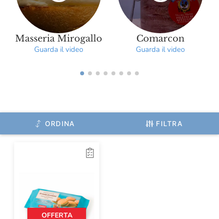
Menabrea
Michelis
Masseria Mirogallo
Comarcon
Guarda il video
Guarda il video
Molecola
Monviso
Mulino Marino
Officina Nobili Bontà
ORDINA
FILTRA
Olitalia
Olivero Claudio
Origine
Oroazzurro
Paganoni
OFFERTA
Pala