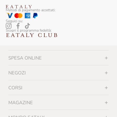
Silvio Carta
Metodi di pagamento accettati:
Sottolestelle
Seguici su:
Tartufai Bio
Scopri il programma fedeltà:
Terre Francescane
Terre Di Puglia
Tiefenbrunner
SPESA ONLINE
Tipico
NEGOZI
Trote Astro
Trullo Di Noha
CORSI
Urbani Tartufi
MAGAZINE
Vergnano
Vicente Marino