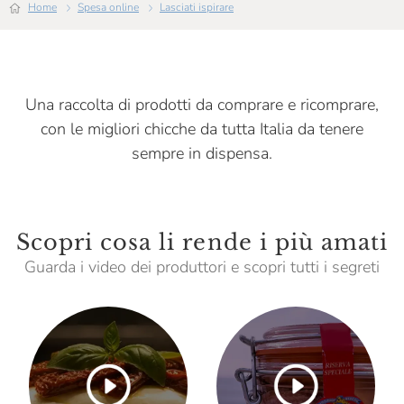
Home
Spesa online
Lasciati ispirare
La Macelleria Di Eataly
La Panetteria Di Eataly
La Pescheria Di Eataly
Una raccolta di prodotti da comprare e ricomprare,
La Valletta
con le migliori chicche da tutta Italia da tenere
sempre in dispensa.
La Selezione Dei Frutti Del Grano
Latteria Agricola Fusero
Lurisia
Scopri cosa li rende i più amati
Mamma Mia
Guarda i video dei produttori e scopri tutti i segreti
Mariangela Prunotto
Masseria Mirogallo
Massimo Rattalino
Master Gnocchi