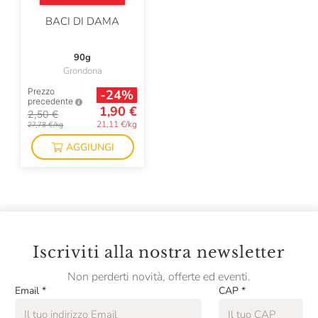
BACI DI DAMA
Pan Dei Massi
Panificio Tossini
90g
Grondona
Passalacqua
Prezzo
-24%
precedente
Pasta Fresca Rossi
1,90 €
2,50 €
21,11 €/kg
27,78 €/kg
Pastificio Artusi
AGGIUNGI
Pastificio Felicetti
Pastificio Vallebelbo
Pausa Café
Pellegrino
Iscriviti alla nostra newsletter
Plose
Non perderti novità, offerte ed eventi.
Email
*
CAP
*
Podere Cittadella