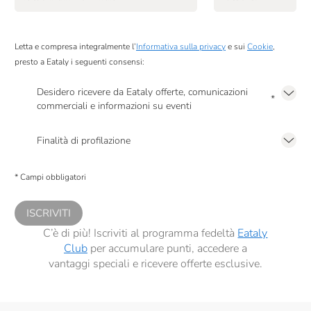
Pollastrini
Prima Colta
Letta e compresa integralmente l’
Informativa sulla privacy
e sui
Cookie
,
Raffo
presto a Eataly i seguenti consensi:
RealTea
Desidero ricevere da Eataly offerte, comunicazioni
*
commerciali e informazioni su eventi
Roi
Presto a Eataly il mio consenso per le attività di marketing descritte al
punto
2.F dell’Informativa sulla Privacy
Ronco Belvedere
Finalità di profilazione
Presto a Eataly il consenso per trattare i miei dati per finalità di profilazione
Salmon & Co
descritte al
punto 2.E dell’Informativa sulla Privacy
, nonché per propormi
* Campi obbligatori
comunicazioni commerciali personalizzate, in caso di consenso prestato ai
Salumi Di San Rocco
sensi del precedente punto 1.
ISCRIVITI
Santa Tea
C’è di più! Iscriviti al programma fedeltà
Eataly
Santa Vittoria
Club
per accumulare punti, accedere a
vantaggi speciali e ricevere offerte esclusive.
Sapone Di Un Tempo
Serafini & Vidotto