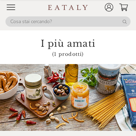
Il Parco
Il Pesto Di Pra'
Il Vallino
Invernizzi Si
I più amati
Is Veg
(1 prodotti)
Italia Zuccheri
Italpesto
L'Ortofrutta Di Eataly
La Campofilone
La Finestra Sul Cielo
La Gastronomia Di Eataly
La Granda