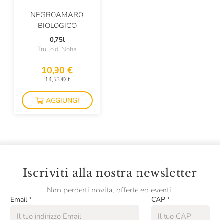
Pan Dei Massi
NEGROAMARO
Panificio Tossini
BIOLOGICO
0,75l
Passalacqua
Trullo di Noha
Pasta Fresca Rossi
10,90 €
Pastificio Artusi
14,53 €/lt
Pastificio Felicetti
AGGIUNGI
Pastificio Vallebelbo
Pausa Café
Pellegrino
Iscriviti alla nostra newsletter
Plose
Non perderti novità, offerte ed eventi.
Podere Cittadella
Email
*
CAP
*
Pollastrini