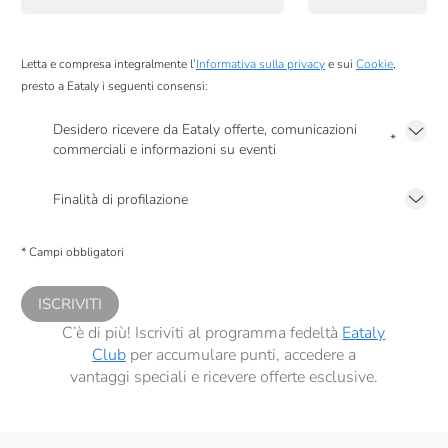
Prima Colta
Raffo
Letta e compresa integralmente l’
Informativa sulla privacy
e sui
Cookie
,
presto a Eataly i seguenti consensi:
RealTea
Desidero ricevere da Eataly offerte, comunicazioni
Roi
*
commerciali e informazioni su eventi
Ronco Belvedere
Presto a Eataly il mio consenso per le attività di marketing descritte al
punto
2.F dell’Informativa sulla Privacy
Finalità di profilazione
Salmon & Co
Presto a Eataly il consenso per trattare i miei dati per finalità di profilazione
descritte al
punto 2.E dell’Informativa sulla Privacy
, nonché per propormi
Salumi Di San Rocco
* Campi obbligatori
comunicazioni commerciali personalizzate, in caso di consenso prestato ai
sensi del precedente punto 1.
Santa Tea
ISCRIVITI
Santa Vittoria
C’è di più! Iscriviti al programma fedeltà
Eataly
Club
per accumulare punti, accedere a
Sapone Di Un Tempo
vantaggi speciali e ricevere offerte esclusive.
Serafini & Vidotto
Silvio Carta