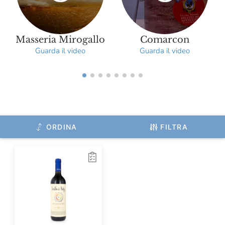
Menabrea
Michelis
Molecola
Masseria Mirogallo
Comarcon
Guarda il video
Guarda il video
Monviso
Mulino Marino
Officina Nobili Bontà
Olitalia
ORDINA
FILTRA
Olivero Claudio
Origine
Oroazzurro
Paganoni
Pala