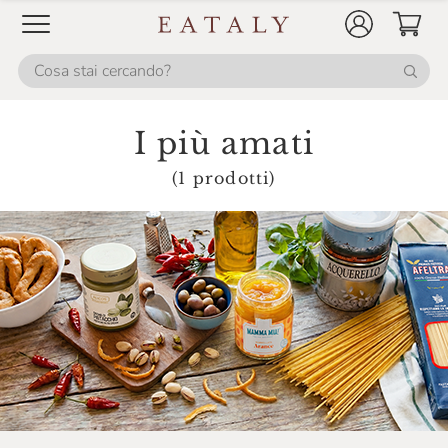
Il Pesto Di Pra'
Il Vallino
Invernizzi Si
I più amati
Is Veg
Italia Zuccheri
(1 prodotti)
Italpesto
L'Ortofrutta Di Eataly
La Campofilone
La Finestra Sul Cielo
La Gastronomia Di Eataly
La Granda
La Macelleria Di Eataly