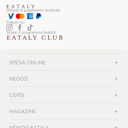
Sottolestelle
Metodi di pagamento accettati:
Tartufai Bio
Seguici su:
Terre Francescane
Scopri il programma fedeltà:
Terre Di Puglia
Tiefenbrunner
Tipico
SPESA ONLINE
Trote Astro
NEGOZI
Trullo Di Noha
Urbani Tartufi
CORSI
Vergnano
MAGAZINE
Vicente Marino
Villani
MONDO EATALY