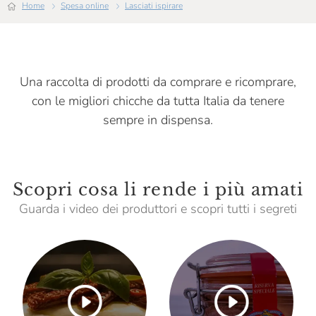
Home
Spesa online
Lasciati ispirare
La Panetteria Di Eataly
La Pescheria Di Eataly
La Valletta
Una raccolta di prodotti da comprare e ricomprare,
con le migliori chicche da tutta Italia da tenere
La Selezione Dei Frutti Del Grano
sempre in dispensa.
Latteria Agricola Fusero
Lurisia
Mamma Mia
Scopri cosa li rende i più amati
Guarda i video dei produttori e scopri tutti i segreti
Mariangela Prunotto
Masseria Mirogallo
Massimo Rattalino
Master Gnocchi