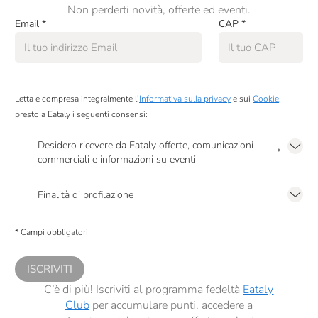
Non perderti novità, offerte ed eventi.
Email
*
CAP
*
Letta e compresa integralmente l’
Informativa sulla privacy
e sui
Cookie
,
presto a Eataly i seguenti consensi:
Desidero ricevere da Eataly offerte, comunicazioni
*
commerciali e informazioni su eventi
Presto a Eataly il mio consenso per le attività di marketing descritte al
punto
2.F dell’Informativa sulla Privacy
Finalità di profilazione
Presto a Eataly il consenso per trattare i miei dati per finalità di profilazione
descritte al
punto 2.E dell’Informativa sulla Privacy
, nonché per propormi
* Campi obbligatori
comunicazioni commerciali personalizzate, in caso di consenso prestato ai
sensi del precedente punto 1.
ISCRIVITI
C’è di più! Iscriviti al programma fedeltà
Eataly
Club
per accumulare punti, accedere a