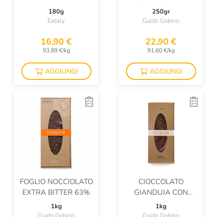
TOURINOT
180g
250gr
Eataly
Guido Gobino
16,90 €
22,90 €
93,89 €/kg
91,60 €/kg
AGGIUNGI
AGGIUNGI
FOGLIO NOCCIOLATO
CIOCCOLATO
EXTRA BITTER 63%
GIANDUJA CON
NOCCIOLE PIEMONTE
1kg
1kg
Guido Gobino
Guido Gobino