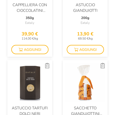
CAPPELLIERA CON
ASTUCCIO
CIOCCOLATINI
GIANDUIOTTI
ASSORTITI
350g
200g
Eataly
Eataly
39,90 €
13,90 €
114,00 €/kg
69,50 €/kg
AGGIUNGI
AGGIUNGI
ASTUCCIO TARTUFI
SACCHETTO
DOLCI NERI
GIANDUJOTTINI