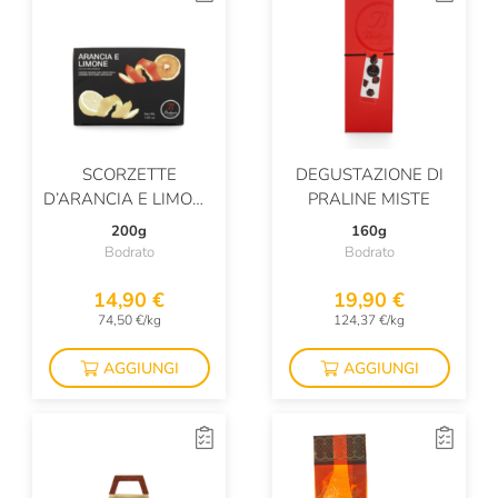
SCORZETTE
DEGUSTAZIONE DI
D’ARANCIA E LIMONE
PRALINE MISTE
RICOPERTE DI
200g
160g
CIOCCOLATO
Bodrato
Bodrato
14,90 €
19,90 €
74,50 €/kg
124,37 €/kg
AGGIUNGI
AGGIUNGI