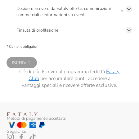
Desidero ricevere da Eataly offerte, comunicazioni
*
commerciali e informazioni su eventi
Presto a Eataly il mio consenso per le attività di marketing descritte al
punto
2.F dell’Informativa sulla Privacy
Finalità di profilazione
Presto a Eataly il consenso per trattare i miei dati per finalità di profilazione
descritte al
punto 2.E dell’Informativa sulla Privacy
, nonché per propormi
* Campi obbligatori
comunicazioni commerciali personalizzate, in caso di consenso prestato ai
sensi del precedente punto 1.
ISCRIVITI
C’è di più! Iscriviti al programma fedeltà
Eataly
Club
per accumulare punti, accedere a
vantaggi speciali e ricevere offerte esclusive.
Metodi di pagamento accettati:
Seguici su: