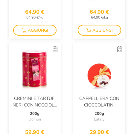
64,90 €
64,90 €
64,90 €/kg
64,90 €/kg
AGGIUNGI
AGGIUNGI
CREMINI E TARTUFI
CAPPELLIERA CON
NERI CON NOCCIOLE
CIOCCOLATINI
PIEMONTE IGP
ASSORTITI
200g
200g
Domori
Eataly
59,90 €
29,90 €