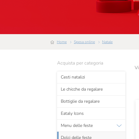
Home
Spesa online
Natale
Acquista per categoria
Vi
Cesti natalizi
Le chicche da regalare
Bottiglie da regalare
Eataly Icons
Menu delle feste
Dolci delle feste