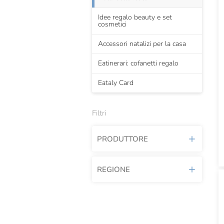
Idee regalo beauty e set
cosmetici
Accessori natalizi per la casa
Eatinerari: cofanetti regalo
Eataly Card
Filtri
PRODUTTORE
REGIONE
Agrimontana
Amarelli
Abruzzo
Antica Amaretteria
Calabria