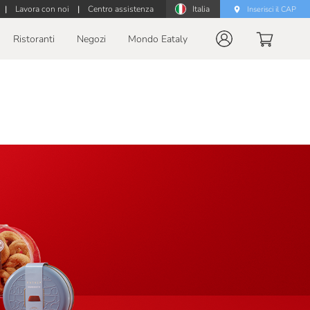
|
Lavora con noi
|
Centro assistenza
Italia
Inserisci il CAP
Ristoranti
Negozi
Mondo Eataly