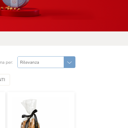
na per:
Rilevanza
TI