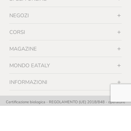
NEGOZI
CORSI
MAGAZINE
MONDO EATALY
INFORMAZIONI
Certificazione biologica - REGOLAMENTO (UE) 2018/848 - operatore
controllato n. 28516 - Organismo di controllo autorizzato da MASAF IT-
BIO-019
Copyright © 2012 - 2026 | Eataly S.p.A. - Tutti i diritti riservati