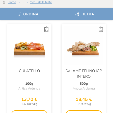
Home
...
Menu delle feste
Vicente Marino
ORDINA
FILTRA
Wild Salmon
Épiù
CULATELLO
SALAME FELINO IGP
INTERO
100g
500g
Antica Ardenga
Antica Ardenga
13,70 €
18,45 €
137,00 €/kg
36,90 €/kg