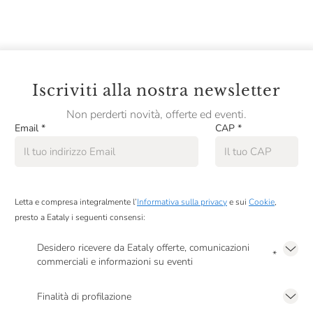
Iscriviti alla nostra newsletter
Non perderti novità, offerte ed eventi.
Email
*
CAP
*
Letta e compresa integralmente l’
Informativa sulla privacy
e sui
Cookie
,
presto a Eataly i seguenti consensi:
Desidero ricevere da Eataly offerte, comunicazioni
*
commerciali e informazioni su eventi
Presto a Eataly il mio consenso per le attività di marketing descritte al
punto
2.F dell’Informativa sulla Privacy
Finalità di profilazione