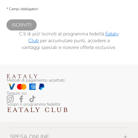
Presto a Eataly il consenso per trattare i miei dati per finalità di profilazione
descritte al
punto 2.E dell’Informativa sulla Privacy
, nonché per propormi
* Campi obbligatori
comunicazioni commerciali personalizzate, in caso di consenso prestato ai
sensi del precedente punto 1.
ISCRIVITI
C’è di più! Iscriviti al programma fedeltà
Eataly
Club
per accumulare punti, accedere a
vantaggi speciali e ricevere offerte esclusive.
Metodi di pagamento accettati:
Seguici su:
Scopri il programma fedeltà:
SPESA ONLINE