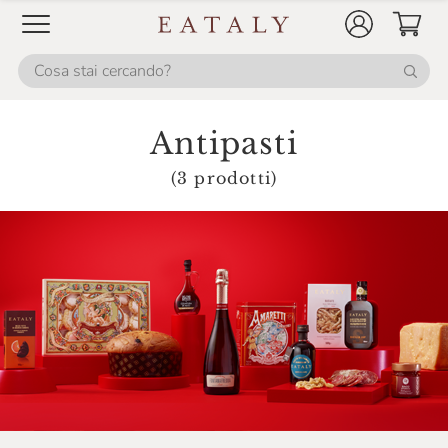
Savini Tartufi
Sicily Food
Soena
Sottolestelle
Antipasti
Talatta
(3 prodotti)
Tartufai Bio
Tartuflanghe
Terre Del Castelmagno
Testa Conserve
Trote Astro
Urbani Tartufi
Ventura