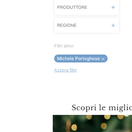
PRODUTTORE
REGIONE
Acquerello
Afeltra
Toscana
Filtri attivi:
Agrimontana
Michele Portoghese
Agroittica Lombarda
Azzera filtri
Alberti
Alfieri
Alice Prodotti Ittici
Alicos
Scopri le migli
Alpenzu
Amicucina