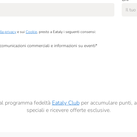
lla privacy
e sui
Cookie
, presto a Eataly i seguenti consensi:
, comunicazioni commerciali e informazioni su eventi
*
à di marketing descritte al
punto 2.F dell’Informativa sulla Privacy
dati per finalità di profilazione descritte al
punto 2.E dell’Informativa sulla Privacy
, nonché p
ai sensi del precedente punto 1.
ti al programma fedeltà
Eataly Club
per accumulare punti, a
speciali e ricevere offerte esclusive.