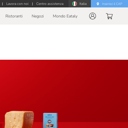
|
Lavora con noi
|
Centro assistenza
Italia
Inserisci il CAP
Ristoranti
Negozi
Mondo Eataly