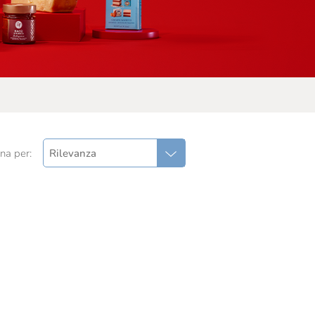
na per:
Rilevanza