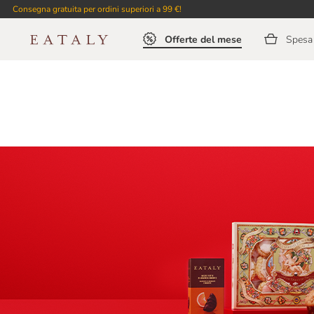
Consegna gratuita per ordini superiori a 99 €!
Offerte del mese
Spesa 