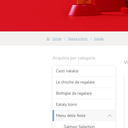
Home
Spesa online
Natale
Acquista per categoria
Vi
Cesti natalizi
Le chicche da regalare
Bottiglie da regalare
Eataly Icons
Menu delle feste
Salmon Selection