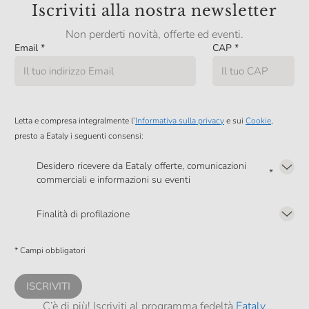
Iscriviti alla nostra newsletter
Non perderti novità, offerte ed eventi.
Email
*
CAP
*
Letta e compresa integralmente l’
Informativa sulla privacy
e sui
Cookie
,
presto a Eataly i seguenti consensi:
Desidero ricevere da Eataly offerte, comunicazioni
*
commerciali e informazioni su eventi
Presto a Eataly il mio consenso per le attività di marketing descritte al
punto
2.F dell’Informativa sulla Privacy
Finalità di profilazione
Presto a Eataly il consenso per trattare i miei dati per finalità di profilazione
descritte al
punto 2.E dell’Informativa sulla Privacy
, nonché per propormi
* Campi obbligatori
comunicazioni commerciali personalizzate, in caso di consenso prestato ai
sensi del precedente punto 1.
ISCRIVITI
C’è di più! Iscriviti al programma fedeltà
Eataly