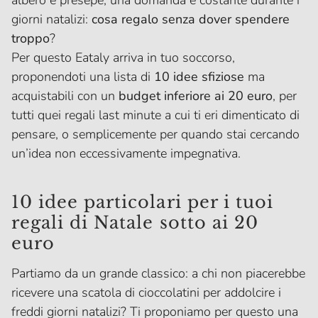
albero e presepe, una domanda è costante durante i
giorni natalizi:
cosa regalo senza dover spendere
troppo
?
Per questo Eataly arriva in tuo soccorso,
proponendoti una lista di
10 idee sfiziose
ma
acquistabili con un
budget inferiore ai 20 euro
, per
tutti quei regali last minute a cui ti eri dimenticato di
pensare, o semplicemente per quando stai cercando
un’idea non eccessivamente impegnativa.
10 idee particolari per i tuoi
regali di Natale sotto ai 20
euro
Partiamo da un grande classico: a chi non piacerebbe
ricevere una scatola di cioccolatini per addolcire i
freddi giorni natalizi? Ti proponiamo per questo una