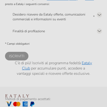
presto a Eataly i seguenti consensi:
Desidero ricevere da Eataly offerte, comunicazioni
*
commerciali e informazioni su eventi
Presto a Eataly il mio consenso per le attività di marketing descritte al
punto
2.F dell’Informativa sulla Privacy
Finalità di profilazione
Presto a Eataly il consenso per trattare i miei dati per finalità di profilazione
descritte al
punto 2.E dell’Informativa sulla Privacy
, nonché per propormi
* Campi obbligatori
comunicazioni commerciali personalizzate, in caso di consenso prestato ai
sensi del precedente punto 1.
ISCRIVITI
C’è di più! Iscriviti al programma fedeltà
Eataly
Club
per accumulare punti, accedere a
vantaggi speciali e ricevere offerte esclusive.
Metodi di pagamento accettati: