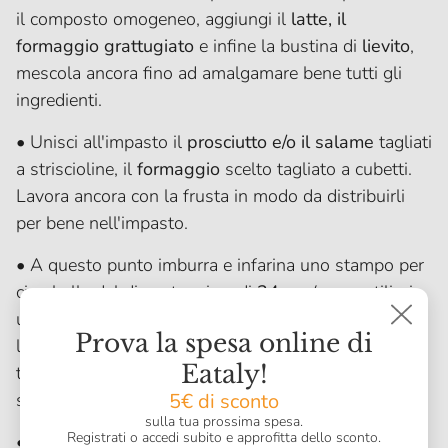
il composto omogeneo, aggiungi il
latte, il
formaggio grattugiato
e infine la bustina di
lievito
,
mescola ancora fino ad amalgamare bene tutti gli
ingredienti.
• Unisci all'impasto il
prosciutto e/o il salame
tagliati
a striscioline, il
formaggio
scelto tagliato a cubetti.
Lavora ancora con la frusta in modo da distribuirli
per bene nell'impasto.
• A questo punto imburra e infarina uno stampo per
ciambella del diametro circa di
24 cm
(se ne utilizzi
uno un po’ più grande o un po’ più piccolo, varierà
Prova la spesa online di
l’altezza della ciambella) e versa l’impasto. Infine
Eataly!
taglia a metà i
pomodorini
e distribuiscili sulla
5€ di sconto
superficie per tutto il diametro della ciambella.
sulla tua prossima spesa.
Registrati o accedi subito e approfitta dello sconto.
• Cuoci in forno a
180°C per 45-50 minuti
, o