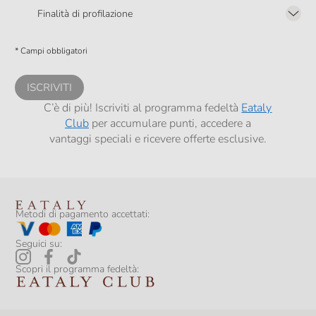
2.F dell’Informativa sulla Privacy
Finalità di profilazione
Presto a Eataly il consenso per trattare i miei dati per finalità di profilazione
descritte al
punto 2.E dell’Informativa sulla Privacy
, nonché per propormi
* Campi obbligatori
comunicazioni commerciali personalizzate, in caso di consenso prestato ai
sensi del precedente punto 1.
ISCRIVITI
C’è di più! Iscriviti al programma fedeltà
Eataly
Club
per accumulare punti, accedere a
vantaggi speciali e ricevere offerte esclusive.
Metodi di pagamento accettati:
Seguici su:
Scopri il programma fedeltà: