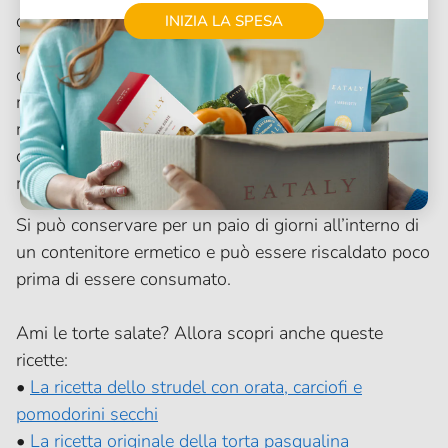
comunque fino a che la ciambella non risulterà
INIZIA LA SPESA
dorata in superficie. Ti consigliamo di verificare la
cottura con uno stecchino di legno: immergilo
nell’impasto fino in fondo, quindi estrailo, se
riemerge pulito e senza residui di impasto significa
che la tua ciambella è pronta. Lasciala intiepidire e
rimuovi lo stampo.
Si può conservare per un paio di giorni all’interno di
un contenitore ermetico e può essere riscaldato poco
prima di essere consumato.
Ami le torte salate? Allora scopri anche queste
ricette:
•
La ricetta dello strudel con orata, carciofi e
pomodorini secchi
•
La ricetta originale della torta pasqualina