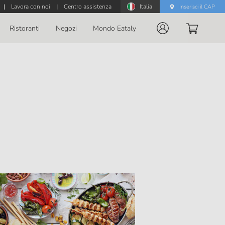
|
Lavora con noi
|
Centro assistenza
Italia
Inserisci il CAP
Ristoranti
Negozi
Mondo Eataly