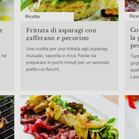
Rice
Ricetta
Co
e
Frittata di asparagi con
la 
zafferano e pecorino
pe
Una ricetta per una frittata agli asparagi
e ha
inusuale, saporita e ricca. Facile da
Tant
preparare in pochi minuti per un secondo
grig
piatto coi fiocchi.
qual
Lasc