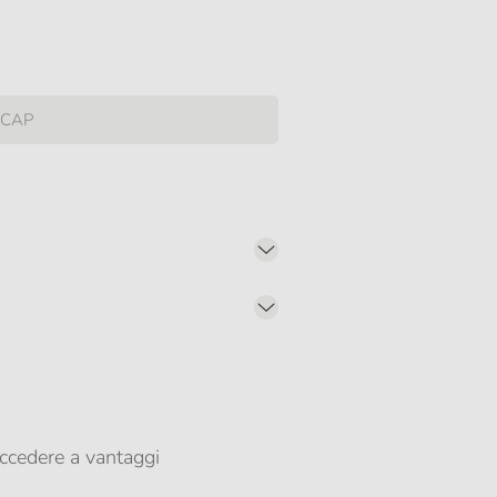
er propormi comunicazioni commerciali
ccedere a vantaggi