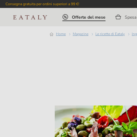
Consegna gratuita per ordini superiori a 99 €!
Offerte del mese
Spesa 
Home
magazine
Le ricette di Eataly
In