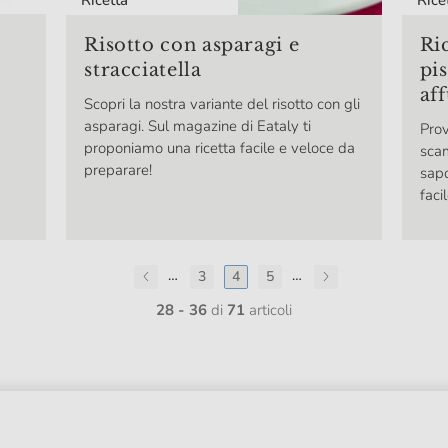
Risotto con asparagi e
Ric
stracciatella
pi
af
Scopri la nostra variante del risotto con gli
asparagi. Sul magazine di Eataly ti
Prov
proponiamo una ricetta facile e veloce da
scam
preparare!
sapo
faci
…
…
3
4
5
28 - 36
di
71
articoli