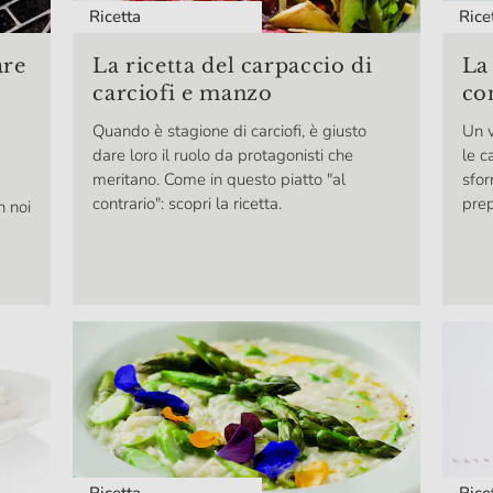
Ricetta
Rice
are
La ricetta del carpaccio di
La 
carciofi e manzo
co
Quando è stagione di carciofi, è giusto
Un v
dare loro il ruolo da protagonisti che
le c
meritano. Come in questo piatto "al
sfor
contrario": scopri la ricetta.
prep
n noi
Ricetta
Rice