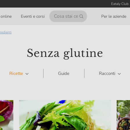
Eataly Club
online
Eventi e corsi
Per le aziende
gredienti
Senza glutine
Ricette
Guide
Racconti