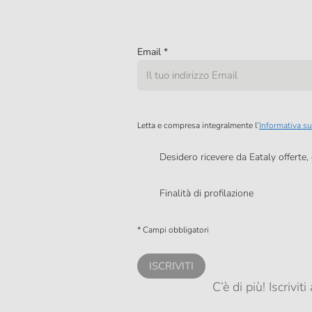
Email
*
Letta e compresa integralmente l’
Informativa su
Desidero ricevere da Eataly offerte
Presto a Eataly il mio consenso per le attivit
Finalità di profilazione
Presto a Eataly il consenso per trattare i miei 
personalizzate, in caso di consenso prestato 
* Campi obbligatori
ISCRIVITI
C’è di più! Iscrivi