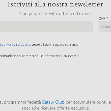
Iscriviti alla nostra newsletter
Non perderti novità, offerte ed eventi.
CAP
*
lla privacy
e sui
Cookie
, presto a Eataly i seguenti consensi:
, comunicazioni commerciali e informazioni su eventi
*
à di marketing descritte al
punto 2.F dell’Informativa sulla Privacy
dati per finalità di profilazione descritte al
punto 2.E dell’Informativa sulla Privacy
, nonché p
ai sensi del precedente punto 1.
ti al programma fedeltà
Eataly Club
per accumulare punti, a
speciali e ricevere offerte esclusive.