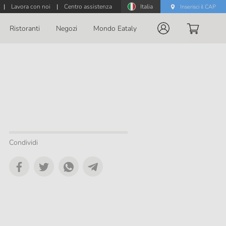
|
Lavora con noi
|
Centro assistenza
Italia
Inserisci il CAP
Ristoranti
Negozi
Mondo Eataly
Condividi