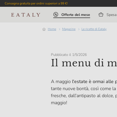
Consegna gratuita per ordini superiori a 99 €!
Offerte del mese
Spesa 
Home
magazine
Le ricette di Eataly
Pubblicato il 1/5/2026
Il menu di 
A maggio
l'estate è ormai alle 
tante nuove bontà, così come la vo
fresche, dall'antipasto al dolce, 
maggio!