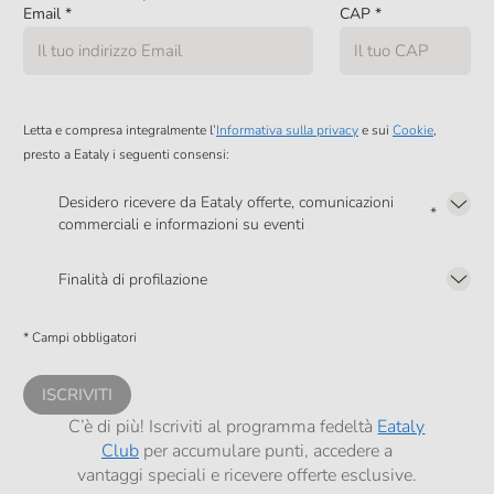
Email
*
CAP
*
Letta e compresa integralmente l’
Informativa sulla privacy
e sui
Cookie
,
presto a Eataly i seguenti consensi:
Desidero ricevere da Eataly offerte, comunicazioni
*
commerciali e informazioni su eventi
Presto a Eataly il mio consenso per le attività di marketing descritte al
punto
2.F dell’Informativa sulla Privacy
Finalità di profilazione
Presto a Eataly il consenso per trattare i miei dati per finalità di profilazione
descritte al
punto 2.E dell’Informativa sulla Privacy
, nonché per propormi
* Campi obbligatori
comunicazioni commerciali personalizzate, in caso di consenso prestato ai
sensi del precedente punto 1.
ISCRIVITI
C’è di più! Iscriviti al programma fedeltà
Eataly
Club
per accumulare punti, accedere a
vantaggi speciali e ricevere offerte esclusive.