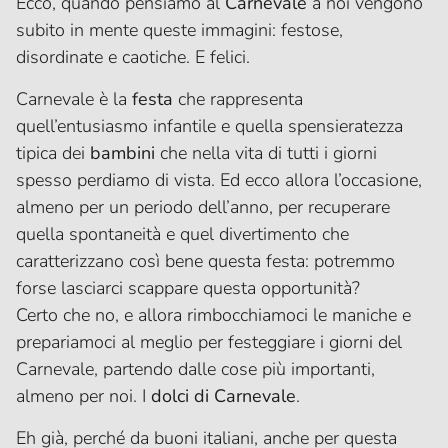
Ecco, quando pensiamo al
Carnevale
a noi vengono
subito in mente queste immagini: festose,
disordinate e caotiche. E felici.
Carnevale è la
festa
che rappresenta
quell’entusiasmo infantile e quella spensieratezza
tipica dei
bambini
che nella vita di tutti i giorni
spesso perdiamo di vista. Ed ecco allora l’occasione,
almeno per un periodo dell’anno, per recuperare
quella spontaneità e quel divertimento che
caratterizzano così bene questa festa: potremmo
forse lasciarci scappare questa opportunità?
Certo che no, e allora rimbocchiamoci le maniche e
prepariamoci al meglio per festeggiare i giorni del
Carnevale, partendo dalle cose più importanti,
almeno per noi. I
dolci di Carnevale
.
Eh già, perché da buoni italiani, anche per questa