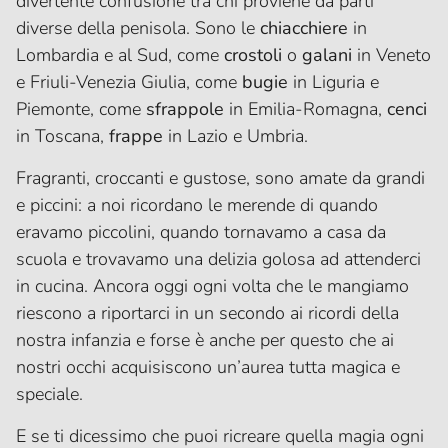
divertente confusione tra chi proviene da parti
diverse della penisola. Sono le
chiacchiere
in
Lombardia e al Sud, come
crostoli
o
galani
in Veneto
e Friuli-Venezia Giulia, come
bugie
in Liguria e
Piemonte, come
sfrappole
in Emilia-Romagna,
cenci
in Toscana,
frappe
in Lazio e Umbria.
Fragranti, croccanti e gustose, sono amate da grandi
e piccini: a noi ricordano le merende di quando
eravamo piccolini, quando tornavamo a casa da
scuola e trovavamo una delizia golosa ad attenderci
in cucina. Ancora oggi ogni volta che le mangiamo
riescono a riportarci in un secondo ai ricordi della
nostra infanzia e forse è anche per questo che ai
nostri occhi acquisiscono un’aurea tutta magica e
speciale.
E se ti dicessimo che puoi ricreare quella magia ogni