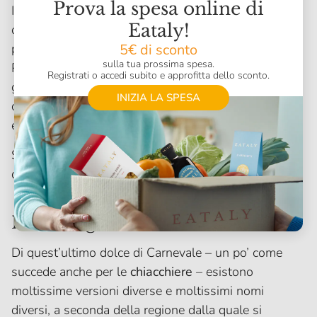
Prova la spesa online di
Il nome
migliaccio
deriva dal cereale con cui
Eataly!
originariamente preparata, il miglio, che con il
5€ di sconto
passare del tempo è stato sostituito dal semolino.
sulla tua prossima spesa.
Per il resto, però, il dolce ha conservato tutta la
Registrati o accedi subito e approfitta dello sconto.
genuinità di un tempo: caratterizzato da una
INIZIA LA SPESA
consistenza soffice e cremosa e il profumo di agrumi
e vaniglia, è veramente una chicca da non perdere.
Segui la nostra
ricetta per prepararlo
e farti
conquistare da questa autentica delizia.
Le castagnole di Carnevale
Di quest’ultimo dolce di Carnevale – un po’ come
succede anche per le
chiacchiere
– esistono
moltissime versioni diverse e moltissimi nomi
diversi, a seconda della regione dalla quale si