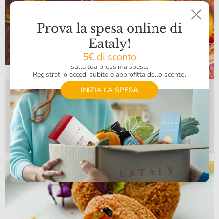
Prova la spesa online di
Eataly!
5€ di sconto
sulla tua prossima spesa.
Ricetta
Registrati o accedi subito e approfitta dello sconto.
INIZIA LA SPESA
Come usare la zucca in cucina
Come si usa la zucca in cucina? Delicata, colorata e
buonissima, esistono moltissimi modi per cucinare la zucca,
dall'antipasto al dolce. Scoprili tutti!