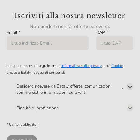
Iscriviti alla nostra newsletter
Non perderti novità, offerte ed eventi.
Email
*
CAP
*
Letta e compresa integralmente l’
Informativa sulla privacy
e sui
Cookie
,
presto a Eataly i seguenti consensi:
Desidero ricevere da Eataly offerte, comunicazioni
*
commerciali e informazioni su eventi
Presto a Eataly il mio consenso per le attività di marketing descritte al
punto
2.F dell’Informativa sulla Privacy
Finalità di profilazione
Presto a Eataly il consenso per trattare i miei dati per finalità di profilazione
descritte al
punto 2.E dell’Informativa sulla Privacy
, nonché per propormi
* Campi obbligatori
comunicazioni commerciali personalizzate, in caso di consenso prestato ai
sensi del precedente punto 1.