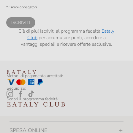
descritte al
punto 2.E dell’Informativa sulla Privacy
, nonché per propormi
* Campi obbligatori
comunicazioni commerciali personalizzate, in caso di consenso prestato ai
sensi del precedente punto 1.
ISCRIVITI
C’è di più! Iscriviti al programma fedeltà
Eataly
Club
per accumulare punti, accedere a
vantaggi speciali e ricevere offerte esclusive.
Metodi di pagamento accettati:
Seguici su:
Scopri il programma fedeltà:
SPESA ONLINE