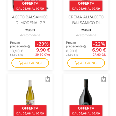
OFFERTA
OFFERTA
DAL 06/08 AL 02/09
DAL 06/08 AL 02/09
ACETO BALSAMICO
CREMA ALL'ACETO
DI MODENA IGP
BALSAMICO DI
ARGENTO
MODENA IGP
250ml
250ml
Acetomodena
Acetomodena
Prezzo
Prezzo
-29%
-22%
precedente
precedente
9,90 €
6,90 €
13,90 €
8,90 €
39,60 €/kg
27,60 €/lt
55,60 €/kg
35,60 €/lt
AGGIUNGI
AGGIUNGI
OFFERTA
OFFERTA
DAL 06/08 AL 02/09
DAL 06/08 AL 02/09