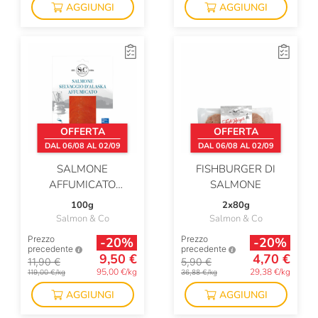
AGGIUNGI
AGGIUNGI
OFFERTA
OFFERTA
DAL 06/08 AL 02/09
DAL 06/08 AL 02/09
SALMONE
FISHBURGER DI
AFFUMICATO
SALMONE
SOCKEYE
100g
2x80g
Salmon & Co
Salmon & Co
Prezzo
Prezzo
-20%
-20%
precedente
precedente
9,50 €
4,70 €
11,90 €
5,90 €
95,00 €/kg
29,38 €/kg
119,00 €/kg
36,88 €/kg
AGGIUNGI
AGGIUNGI