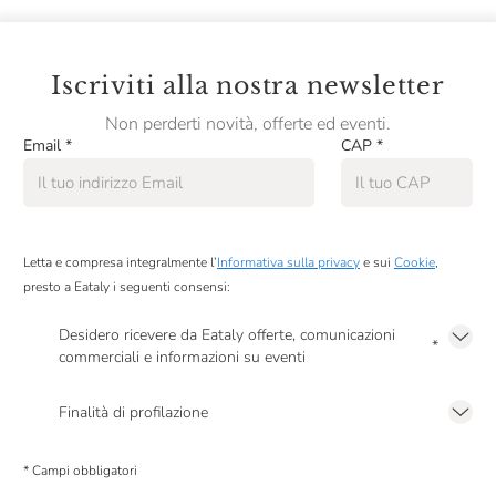
Iscriviti alla nostra newsletter
Non perderti novità, offerte ed eventi.
Email
*
CAP
*
Letta e compresa integralmente l’
Informativa sulla privacy
e sui
Cookie
,
presto a Eataly i seguenti consensi:
Desidero ricevere da Eataly offerte, comunicazioni
*
commerciali e informazioni su eventi
Presto a Eataly il mio consenso per le attività di marketing descritte al
punto
2.F dell’Informativa sulla Privacy
Finalità di profilazione
Presto a Eataly il consenso per trattare i miei dati per finalità di profilazione
descritte al
punto 2.E dell’Informativa sulla Privacy
, nonché per propormi
* Campi obbligatori
comunicazioni commerciali personalizzate, in caso di consenso prestato ai
sensi del precedente punto 1.