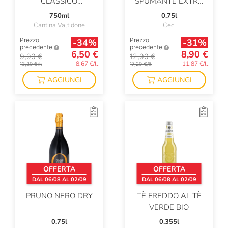
CLASSICO
SPUMANTE EXTRA
SUPERIORE FERMO
DRY
750ml
0,75l
Cantina Valtidone
Ceci
Prezzo
Prezzo
-34%
-31%
precedente
precedente
6,50 €
8,90 €
9,90 €
12,90 €
8,67 €/lt
11,87 €/lt
13,20 €/lt
17,20 €/lt
AGGIUNGI
AGGIUNGI
OFFERTA
OFFERTA
DAL 06/08 AL 02/09
DAL 06/08 AL 02/09
PRUNO NERO DRY
TÈ FREDDO AL TÈ
VERDE BIO
0,75l
0,355l