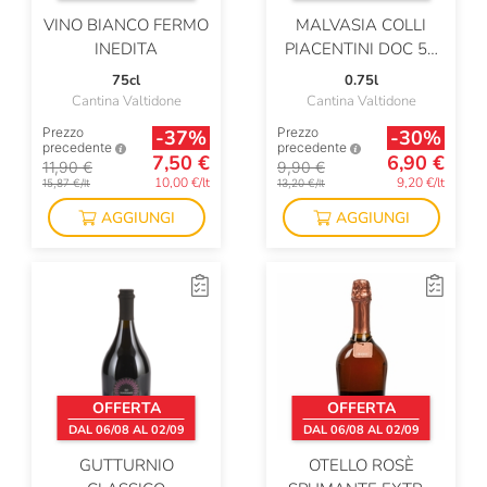
VINO BIANCO FERMO
MALVASIA COLLI
INEDITA
PIACENTINI DOC 50
VENDEMMIE
75cl
0.75l
Cantina Valtidone
Cantina Valtidone
Prezzo
Prezzo
-37%
-30%
precedente
precedente
7,50 €
6,90 €
11,90 €
9,90 €
10,00 €/lt
9,20 €/lt
15,87 €/lt
13,20 €/lt
AGGIUNGI
AGGIUNGI
OFFERTA
OFFERTA
DAL 06/08 AL 02/09
DAL 06/08 AL 02/09
GUTTURNIO
OTELLO ROSÈ