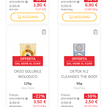
precedente
precedente
1,80 €
6,90 €
2,90 €
9,90 €
5,07 €/lt
13,80 €/kg
8,17 €/lt
19,80 €/kg
AGGIUNGI
AGGIUNGI
OFFERTA
OFFERTA
DAL 06/08 AL 02/09
DAL 06/08 AL 02/09
ORZO SOLUBILE
DETOX N.2
BIOLOGICO
CLEANSES THE BODY
125g
50g
Alce Nero
RealTea
Prezzo
Prezzo
-22%
-36%
precedente
precedente
3,50 €
2,50 €
4,50 €
3,90 €
28,00 €/kg
50,00 €/kg
36,00 €/kg
78,00 €/kg