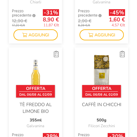
Chiarli
Galvanina
Prezzo
Prezzo
-31%
-45%
precedente
precedente
8,90 €
1,60 €
12,90 €
2,90 €
11,87 €/lt
4,57 €/lt
17,20 €/lt
8,29 €/lt
AGGIUNGI
AGGIUNGI
OFFERTA
OFFERTA
DAL 06/08 AL 02/09
DAL 06/08 AL 02/09
TÈ FREDDO AL
CAFFÈ IN CHICCHI
LIMONE BIO
355ml
500g
Galvanina
Filicori Zecchini
Prezzo
Prezzo
-38%
-30%