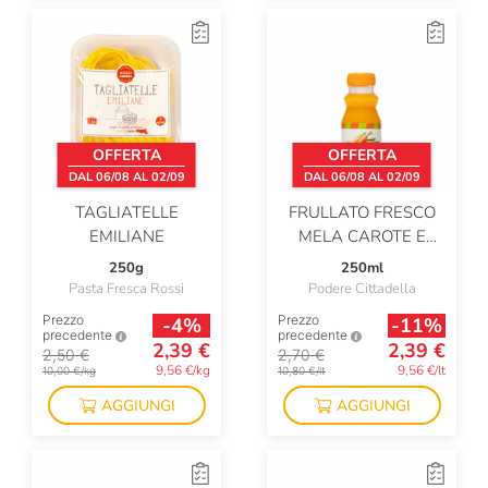
OFFERTA
OFFERTA
DAL 06/08 AL 02/09
DAL 06/08 AL 02/09
TAGLIATELLE
FRULLATO FRESCO
EMILIANE
MELA CAROTE E
ZENZERO
250g
250ml
Pasta Fresca Rossi
Podere Cittadella
Prezzo
Prezzo
-4%
-11%
precedente
precedente
2,39 €
2,39 €
2,50 €
2,70 €
9,56 €/kg
9,56 €/lt
10,00 €/kg
10,80 €/lt
AGGIUNGI
AGGIUNGI