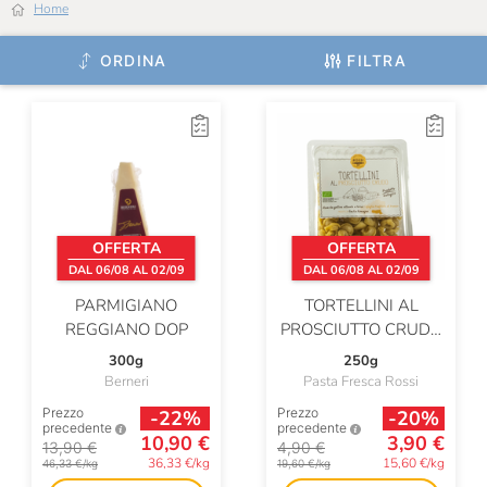
Home
ORDINA
FILTRA
OFFERTA
OFFERTA
DAL 06/08 AL 02/09
DAL 06/08 AL 02/09
PARMIGIANO
TORTELLINI AL
REGGIANO DOP
PROSCIUTTO CRUDO
BIO
300g
250g
Berneri
Pasta Fresca Rossi
Prezzo
Prezzo
-22%
-20%
precedente
precedente
10,90 €
3,90 €
13,90 €
4,90 €
36,33 €/kg
15,60 €/kg
46,33 €/kg
19,60 €/kg