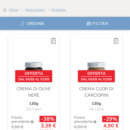
Home
Spesa online
Dispensa
ORDINA
FILTRA
OFFERTA
OFFERTA
DAL 06/08 AL 02/09
DAL 06/08 AL 02/09
CREMA DI OLIVE
CREMA CUOR DI
NERE
CARCIOFINI
130g
130g
De Carlo
De Carlo
Prezzo
Prezzo
-38%
-29%
precedente
precedente
3,39 €
4,90 €
5,50 €
6,90 €