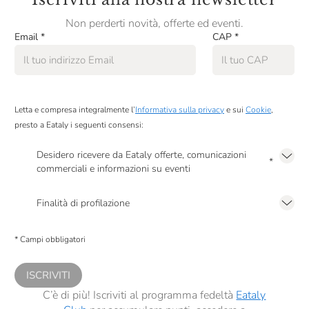
Non perderti novità, offerte ed eventi.
Email
*
CAP
*
Letta e compresa integralmente l’
Informativa sulla privacy
e sui
Cookie
,
presto a Eataly i seguenti consensi:
Desidero ricevere da Eataly offerte, comunicazioni
*
commerciali e informazioni su eventi
Presto a Eataly il mio consenso per le attività di marketing descritte al
punto
2.F dell’Informativa sulla Privacy
Finalità di profilazione
Presto a Eataly il consenso per trattare i miei dati per finalità di profilazione
descritte al
punto 2.E dell’Informativa sulla Privacy
, nonché per propormi
* Campi obbligatori
comunicazioni commerciali personalizzate, in caso di consenso prestato ai
sensi del precedente punto 1.
ISCRIVITI
C’è di più! Iscriviti al programma fedeltà
Eataly