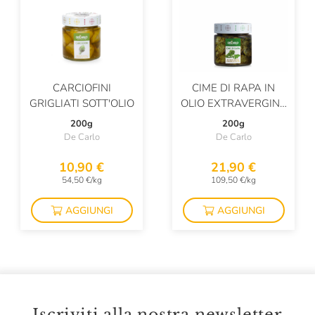
CARCIOFINI
CIME DI RAPA IN
GRIGLIATI SOTT'OLIO
OLIO EXTRAVERGINE
D'OLIVA
200g
200g
De Carlo
De Carlo
10,90 €
21,90 €
54,50 €/kg
109,50 €/kg
AGGIUNGI
AGGIUNGI
Iscriviti alla nostra newsletter