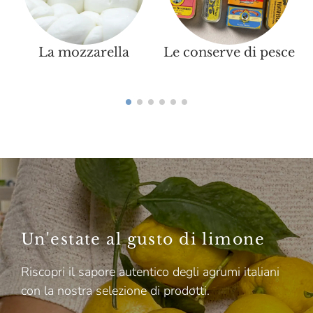
La mozzarella
Le conserve di pesce
P
Un'estate al gusto di limone
Riscopri il sapore autentico degli agrumi italiani
con la nostra selezione di prodotti.