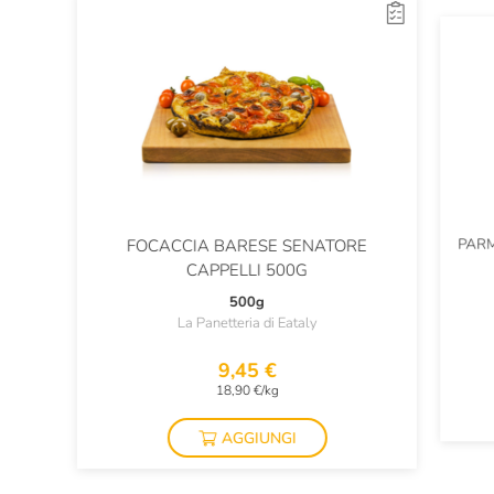
PARM
FOCACCIA BARESE SENATORE
CAPPELLI 500G
500g
La Panetteria di Eataly
9,45 €
18,90 €/kg
AGGIUNGI