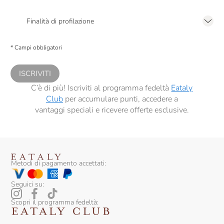
Presto a Eataly il mio consenso per le attività di marketing descritte al
punto
2.F dell’Informativa sulla Privacy
Finalità di profilazione
Presto a Eataly il consenso per trattare i miei dati per finalità di profilazione
descritte al
punto 2.E dell’Informativa sulla Privacy
, nonché per propormi
* Campi obbligatori
comunicazioni commerciali personalizzate, in caso di consenso prestato ai
sensi del precedente punto 1.
ISCRIVITI
C’è di più! Iscriviti al programma fedeltà
Eataly
Club
per accumulare punti, accedere a
vantaggi speciali e ricevere offerte esclusive.
Metodi di pagamento accettati:
Seguici su:
Scopri il programma fedeltà: