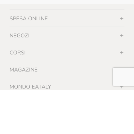
SPESA ONLINE
NEGOZI
CORSI
MAGAZINE
MONDO EATALY
INFORMAZIONI
Certificazione biologica - REGOLAMENTO (UE) 2018/848 - operatore
controllato n. 28516 - Organismo di controllo autorizzato da MASAF IT-