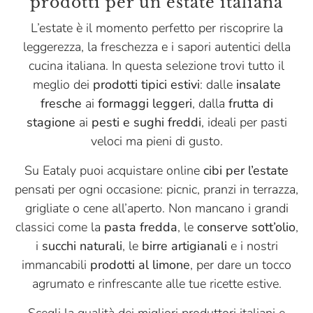
prodotti per un’estate italiana
L’estate è il momento perfetto per riscoprire la
leggerezza, la freschezza e i sapori autentici della
cucina italiana. In questa selezione trovi tutto il
meglio dei
prodotti tipici estivi
: dalle
insalate
fresche
ai
formaggi leggeri
, dalla
frutta di
stagione
ai
pesti e sughi freddi
, ideali per pasti
veloci ma pieni di gusto.
Su Eataly puoi acquistare online
cibi per l’estate
pensati per ogni occasione: picnic, pranzi in terrazza,
grigliate o cene all’aperto. Non mancano i grandi
classici come la
pasta fredda
, le
conserve sott’olio
,
i
succhi naturali
, le
birre artigianali
e i nostri
immancabili
prodotti al limone
, per dare un tocco
agrumato e rinfrescante alle tue ricette estive.