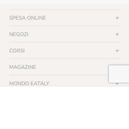
SPESA ONLINE
NEGOZI
CORSI
MAGAZINE
MONDO EATALY
INFORMAZIONI
Certificazione biologica - REGOLAMENTO (UE) 2018/848 - operatore
controllato n. 28516 - Organismo di controllo autorizzato da MASAF IT-