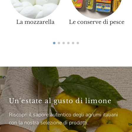
La mozzarella
Le conserve di pesce
P
Un'estate al gusto di limone
Riscopri il sapore autentico degli agrumi italiani
con la nostra selezione di prodotti.