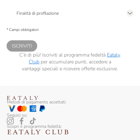
Presto a Eataly il mio consenso per le attività di marketing descritte al
punto
2.F dell’Informativa sulla Privacy
Finalità di profilazione
Presto a Eataly il consenso per trattare i miei dati per finalità di profilazione
descritte al
punto 2.E dell’Informativa sulla Privacy
, nonché per propormi
* Campi obbligatori
comunicazioni commerciali personalizzate, in caso di consenso prestato ai
sensi del precedente punto 1.
ISCRIVITI
C’è di più! Iscriviti al programma fedeltà
Eataly
Club
per accumulare punti, accedere a
vantaggi speciali e ricevere offerte esclusive.
Metodi di pagamento accettati:
Seguici su:
Scopri il programma fedeltà: