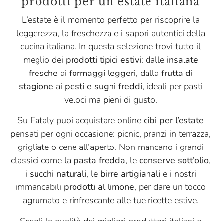
prodotti per un’estate italiana
L’estate è il momento perfetto per riscoprire la
leggerezza, la freschezza e i sapori autentici della
cucina italiana. In questa selezione trovi tutto il
meglio dei
prodotti tipici estivi
: dalle
insalate
fresche
ai
formaggi leggeri
, dalla
frutta di
stagione
ai
pesti e sughi freddi
, ideali per pasti
veloci ma pieni di gusto.
Su Eataly puoi acquistare online
cibi per l’estate
pensati per ogni occasione: picnic, pranzi in terrazza,
grigliate o cene all’aperto. Non mancano i grandi
classici come la
pasta fredda
, le
conserve sott’olio
,
i
succhi naturali
, le
birre artigianali
e i nostri
immancabili
prodotti al limone
, per dare un tocco
agrumato e rinfrescante alle tue ricette estive.