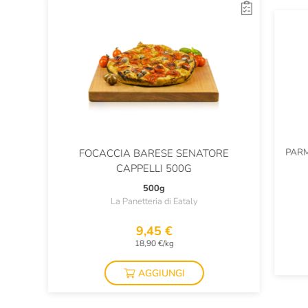
PARM
FOCACCIA BARESE SENATORE
CAPPELLI 500G
500g
La Panetteria di Eataly
9,45 €
18,90 €/kg
AGGIUNGI