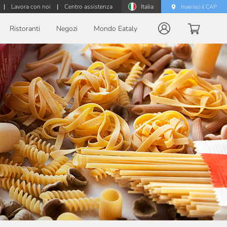
|
Lavora con noi
|
Centro assistenza
Italia
Inserisci il CAP
Ristoranti
Negozi
Mondo Eataly