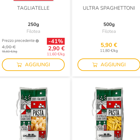
TAGLIATELLE
ULTRA SPAGHETTONI
250g
500g
Filotea
Filotea
-41%
Prezzo precedente
5,90 €
4,90 €
2,90 €
11,80 €/kg
19,60 €/kg
11,60 €/kg
AGGIUNGI
AGGIUNGI