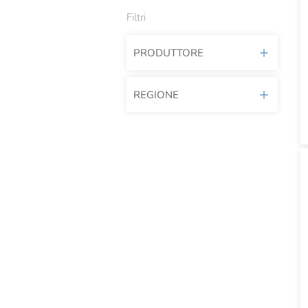
Filtri
PRODUTTORE
REGIONE
Afeltra
Agricola Del Sole
Abruzzo
Alce Nero
Basilicata
Alfieri
Calabria
Alta Valle Scrivia
Campania
Antica Madia
Emilia Romagna
Antignano
Lazio
Araj
Liguria
Azienda Agricola Moretti