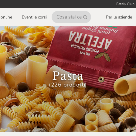
Eataly Club
online
Eventi e corsi
Per le aziende
Pasta
(226 prodotti)