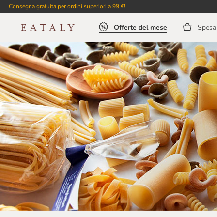
Consegna gratuita per ordini superiori a 99 €!
Offerte del mese
Spesa 