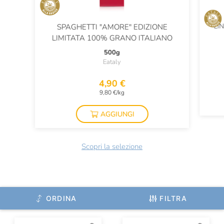
LI
SPAGHETTI "AMORE" EDIZIONE
LIMITATA 100% GRANO ITALIANO
500g
Eataly
4,90 €
9,80 €/kg
AGGIUNGI
Scopri la selezione
ORDINA
FILTRA