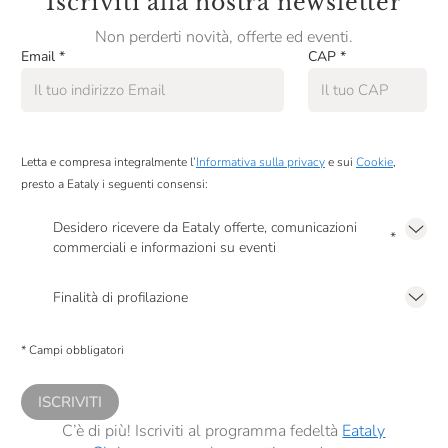
Iscriviti alla nostra newsletter
Non perderti novità, offerte ed eventi.
Email
*
CAP
*
Letta e compresa integralmente l’
Informativa sulla privacy
e sui
Cookie
,
presto a Eataly i seguenti consensi:
Desidero ricevere da Eataly offerte, comunicazioni
*
commerciali e informazioni su eventi
Presto a Eataly il mio consenso per le attività di marketing descritte al
punto
2.F dell’Informativa sulla Privacy
Finalità di profilazione
Presto a Eataly il consenso per trattare i miei dati per finalità di profilazione
descritte al
punto 2.E dell’Informativa sulla Privacy
, nonché per propormi
* Campi obbligatori
comunicazioni commerciali personalizzate, in caso di consenso prestato ai
sensi del precedente punto 1.
ISCRIVITI
C’è di più! Iscriviti al programma fedeltà
Eataly