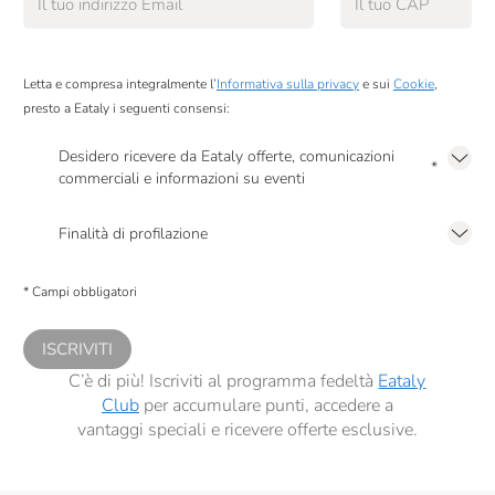
Letta e compresa integralmente l’
Informativa sulla privacy
e sui
Cookie
,
presto a Eataly i seguenti consensi:
Desidero ricevere da Eataly offerte, comunicazioni
*
commerciali e informazioni su eventi
Presto a Eataly il mio consenso per le attività di marketing descritte al
punto
2.F dell’Informativa sulla Privacy
Finalità di profilazione
Presto a Eataly il consenso per trattare i miei dati per finalità di profilazione
descritte al
punto 2.E dell’Informativa sulla Privacy
, nonché per propormi
* Campi obbligatori
comunicazioni commerciali personalizzate, in caso di consenso prestato ai
sensi del precedente punto 1.
ISCRIVITI
C’è di più! Iscriviti al programma fedeltà
Eataly
Club
per accumulare punti, accedere a
vantaggi speciali e ricevere offerte esclusive.