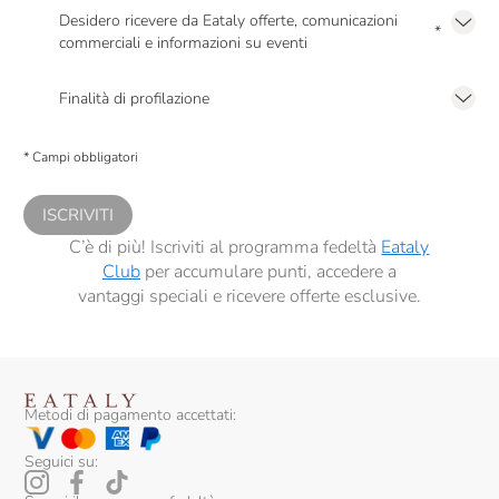
Desidero ricevere da Eataly offerte, comunicazioni
*
commerciali e informazioni su eventi
Presto a Eataly il mio consenso per le attività di marketing descritte al
punto
2.F dell’Informativa sulla Privacy
Finalità di profilazione
Presto a Eataly il consenso per trattare i miei dati per finalità di profilazione
descritte al
punto 2.E dell’Informativa sulla Privacy
, nonché per propormi
* Campi obbligatori
comunicazioni commerciali personalizzate, in caso di consenso prestato ai
sensi del precedente punto 1.
ISCRIVITI
C’è di più! Iscriviti al programma fedeltà
Eataly
Club
per accumulare punti, accedere a
vantaggi speciali e ricevere offerte esclusive.
Metodi di pagamento accettati:
Seguici su: