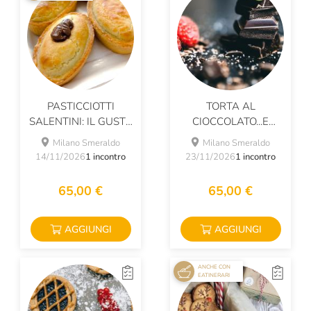
PASTICCIOTTI
TORTA AL
SALENTINI: IL GUSTO
CIOCCOLATO...E
AUTENTICO DELLA
LAMPONI!
Milano Smeraldo
Milano Smeraldo
TRADIZIONE
14/11/2026
1 incontro
23/11/2026
1 incontro
65,00 €
65,00 €
AGGIUNGI
AGGIUNGI
ANCHE CON
EATINERARI