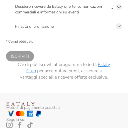
Desidero ricevere da Eataly offerte, comunicazioni
*
commerciali e informazioni su eventi
Presto a Eataly il mio consenso per le attività di marketing descritte al
punto
2.F dell’Informativa sulla Privacy
Finalità di profilazione
Presto a Eataly il consenso per trattare i miei dati per finalità di profilazione
descritte al
punto 2.E dell’Informativa sulla Privacy
, nonché per propormi
* Campi obbligatori
comunicazioni commerciali personalizzate, in caso di consenso prestato ai
sensi del precedente punto 1.
ISCRIVITI
C’è di più! Iscriviti al programma fedeltà
Eataly
Club
per accumulare punti, accedere a
vantaggi speciali e ricevere offerte esclusive.
Metodi di pagamento accettati:
Seguici su: