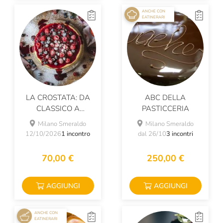
ANCHE CON
EATINERARI
LA CROSTATA: DA
ABC DELLA
CLASSICO A
PASTICCERIA
CONTEMPORANEO
Milano Smeraldo
Milano Smeraldo
12/10/2026
1 incontro
dal 26/10
3 incontri
70,00 €
250,00 €
AGGIUNGI
AGGIUNGI
ANCHE CON
EATINERARI