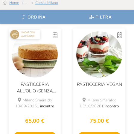
Home
...
Corsi a Milano
ORDINA
FILTRA
ANCHE CON
EATINERARI
PASTICCERIA
PASTICCERIA VEGAN
ALL'OLIO (SENZA
LATTOSIO)
Milano Smeraldo
Milano Smeraldo
13/09/2026
1 incontro
03/10/2026
1 incontro
65,00 €
75,00 €