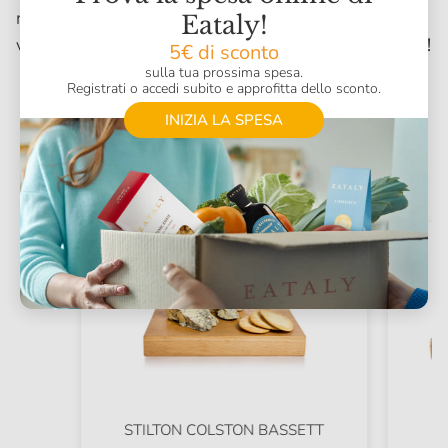
ne abbiamo tantissimi e da tutte le regioni d’Italia:
Eataly!
vedrai
quante idee ti verranno per il tuo hamburger!
5€ di sconto
sulla tua prossima spesa.
Registrati o accedi subito e approfitta dello sconto.
INIZIA LA SPESA
Ecco alcuni nostri formaggi,
perfetti per l'hamburger
STILTON COLSTON BASSETT