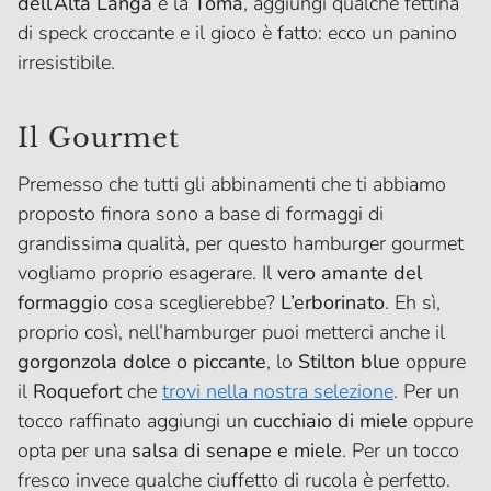
dell’Alta Langa
e la
Toma
, aggiungi qualche fettina
di speck croccante e il gioco è fatto: ecco un panino
irresistibile.
Il Gourmet
Premesso che tutti gli abbinamenti che ti abbiamo
proposto finora sono a base di formaggi di
grandissima qualità, per questo hamburger gourmet
vogliamo proprio esagerare. Il
vero amante del
formaggio
cosa sceglierebbe?
L’erborinato
. Eh sì,
proprio così, nell’hamburger puoi metterci anche il
gorgonzola dolce o piccante
, lo
Stilton blue
oppure
il
Roquefort
che
trovi nella nostra selezione
. Per un
tocco raffinato aggiungi un
cucchiaio di miele
oppure
opta per una
salsa di senape e miele
. Per un tocco
fresco invece qualche ciuffetto di rucola è perfetto.