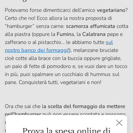
Potevamo forse dimenticarci dell’amico
vegetariano
?
Certo che no! Ecco allora la nostra proposta di
“hamburger” senza carne:
scamorza affumicata
cotta
alla piastra (oppure la
Fumin
a, la
Calatrana
pepe e
zafferano o al pistacchio… le abbiamo tutte
sul
nostro banco dei formaggi!
), melanzane bruciate
cioè cotte alla brace con la buccia oppure grigliate,
un paio di fette di pomodoro e, se vuoi dare un tocco
in più, puoi spalmare un cucchiaio di hummus sul
pane. Conquisterà tutti, vegetariani e non!
Ora che sai che l
a scelta del formaggio da mettere
nell’hamburger
può non essere scontata e possono
nascere panini da veri chef con poche semplici
mosse,
Prova la spesa online di
dai un occhio al nostro banco dei formaggi