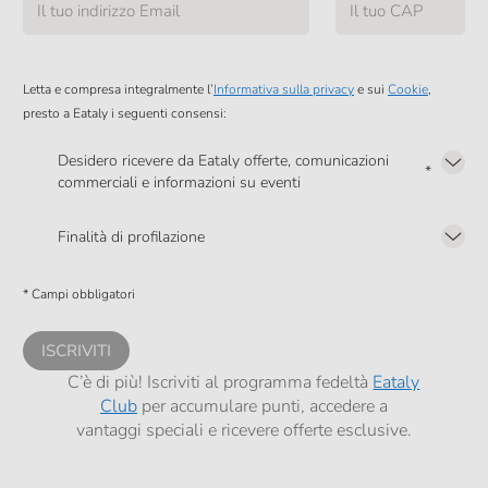
Letta e compresa integralmente l’
Informativa sulla privacy
e sui
Cookie
,
presto a Eataly i seguenti consensi:
Desidero ricevere da Eataly offerte, comunicazioni
*
commerciali e informazioni su eventi
Presto a Eataly il mio consenso per le attività di marketing descritte al
punto
2.F dell’Informativa sulla Privacy
Finalità di profilazione
Presto a Eataly il consenso per trattare i miei dati per finalità di profilazione
descritte al
punto 2.E dell’Informativa sulla Privacy
, nonché per propormi
* Campi obbligatori
comunicazioni commerciali personalizzate, in caso di consenso prestato ai
sensi del precedente punto 1.
ISCRIVITI
C’è di più! Iscriviti al programma fedeltà
Eataly
Club
per accumulare punti, accedere a
vantaggi speciali e ricevere offerte esclusive.